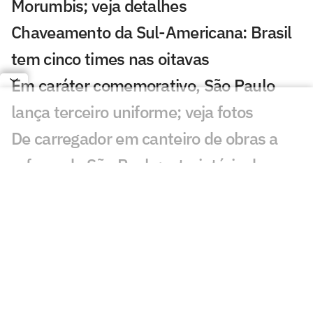
Morumbis; veja detalhes
Chaveamento da Sul-Americana: Brasil
tem cinco times nas oitavas
Em caráter comemorativo, São Paulo
lança terceiro uniforme; veja fotos
De carregador em canteiro de obras a
reforço do São Paulo: a trajetória de
Newton
São Paulo se aproxima de Iago Borduchi
para a lateral-esquerda
Julio Casares renuncia ao cargo de
conselheiro do São Paulo