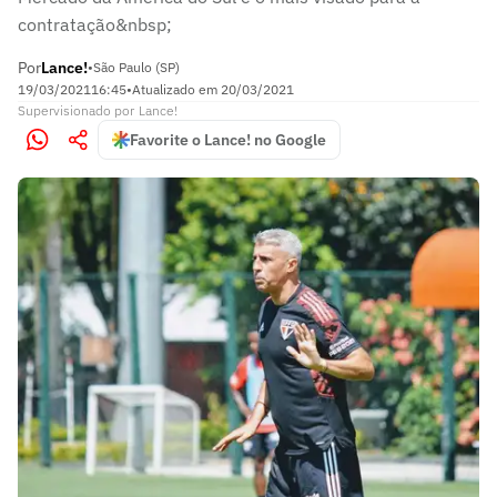
contratação&nbsp;
Por
Lance!
•
São Paulo (SP)
19/03/2021
16:45
•
Atualizado em
20/03/2021
Supervisionado
por
Lance!
Favorite o Lance! no Google