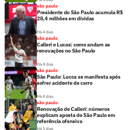
são paulo
Presidente do São Paulo acumula R$
28,4 milhões em dívidas
Há 4 dias
são paulo
Calleri e Lucas: como andam as
renovações no São Paulo
Há 4 dias
são paulo
São Paulo: Lucca se manifesta após
sofrer acidente de carro
Há 4 dias
são paulo
Renovação de Calleri: números
explicam aposta do São Paulo em
referência ofensiva
Há 5 dias