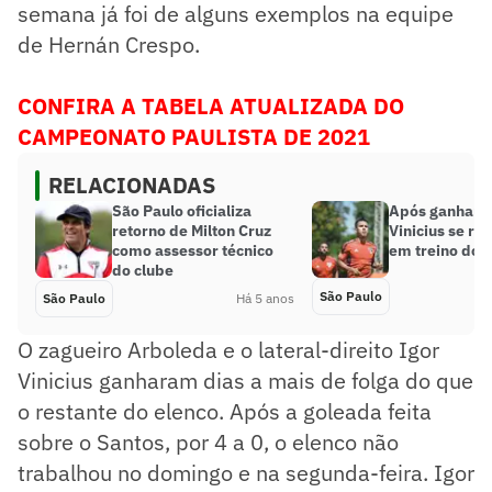
semana já foi de alguns exemplos na equipe
de Hernán Crespo.
CONFIRA A TABELA ATUALIZADA DO
CAMPEONATO PAULISTA DE 2021
RELACIONADAS
São Paulo oficializa
Após ganhar fo
retorno de Milton Cruz
Vinicius se re
como assessor técnico
em treino do 
do clube
São Paulo
São Paulo
Há 5 anos
O zagueiro Arboleda e o lateral-direito Igor
Vinicius ganharam dias a mais de folga do que
o restante do elenco. Após a goleada feita
sobre o Santos, por 4 a 0, o elenco não
trabalhou no domingo e na segunda-feira. Igor