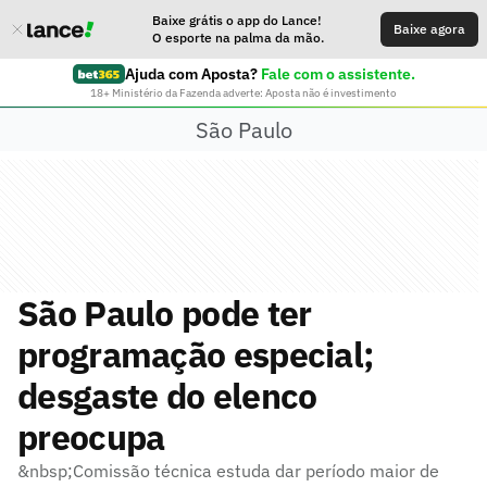
Baixe grátis o app do Lance!
Baixe agora
O esporte na palma da mão.
Ajuda com Aposta?
Fale com o assistente.
18+ Ministério da Fazenda adverte: Aposta não é investimento
São Paulo
São Paulo pode ter
programação especial;
desgaste do elenco
preocupa
&nbsp;Comissão técnica estuda dar período maior de