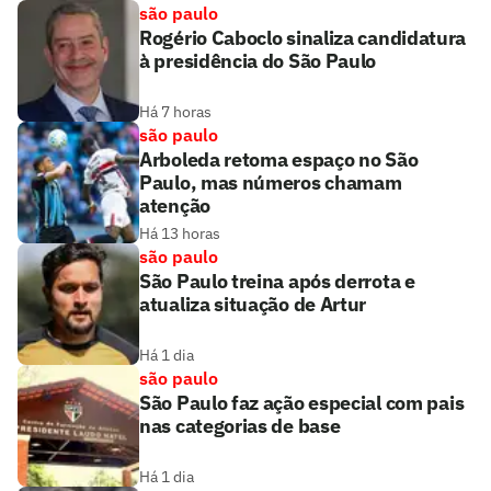
são paulo
Rogério Caboclo sinaliza candidatura
à presidência do São Paulo
Há 7 horas
são paulo
Arboleda retoma espaço no São
Paulo, mas números chamam
atenção
Há 13 horas
são paulo
São Paulo treina após derrota e
atualiza situação de Artur
Há 1 dia
são paulo
São Paulo faz ação especial com pais
nas categorias de base
Há 1 dia