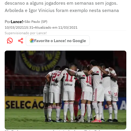
descanso a alguns jogadores em semanas sem jogos.
Arboleda e Igor Vinicius foram exemplo nesta semana
Por
Lance!
•
São Paulo (SP)
10/03/2021
15:31
•
Atualizado em
11/03/2021
Supervisionado
por
Lance!
Favorite o Lance! no Google