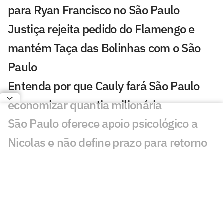
para Ryan Francisco no São Paulo
Justiça rejeita pedido do Flamengo e
mantém Taça das Bolinhas com o São
Paulo
Entenda por que Cauly fará São Paulo
economizar quantia milionária
São Paulo oferece apoio psicológico a
Nicolas e não define prazo para retorno
do lateral
São Paulo acerta empréstimo de Tapia
para time dos Estados Unidos
São Paulo x Bolívar: saiba tudo sobre