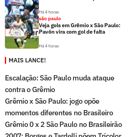
Há 4 horas
são paulo
Veja gols em Grêmio x São Paulo:
Pavón vira com gol de falta
Há 4 horas
MAIS LANCE!
Escalação: São Paulo muda ataque
contra o Grêmio
Grêmio x São Paulo: jogo opõe
momentos diferentes no Brasileiro
Grêmio 0 x 2 São Paulo no Brasileirão
2007; Borges e Tardelli põem Tricolor