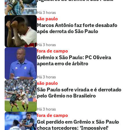
Há 3 horas
são paulo
Marcos Antônio faz forte desabafo
após derrota do São Paulo
Há 3 horas
fora de campo
Grêmio x São Paulo: PC Oliveira
aponta erro de árbitro
Há 3 horas
são paulo
São Paulo sofre virada e é derrotado
pelo Grêmio no Brasileiro
Há 3 horas
fora de campo
Gol perdido em Grêmio x São Paulo
choca torcedores: 'Impossível'