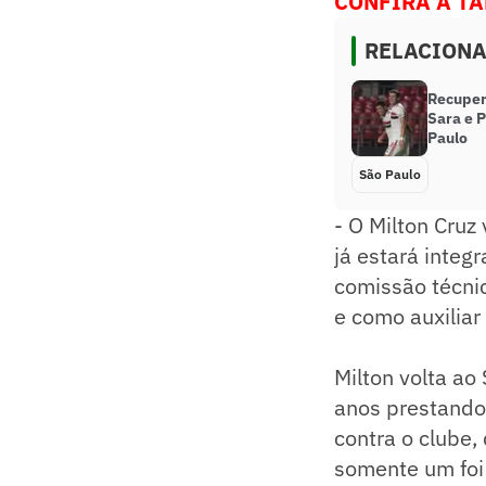
CONFIRA A T
RELACION
Recuper
Sara e P
Paulo
São Paulo
- O Milton Cruz
já estará integ
comissão técnic
e como auxiliar
Milton volta a
anos prestando
contra o clube
somente um foi 