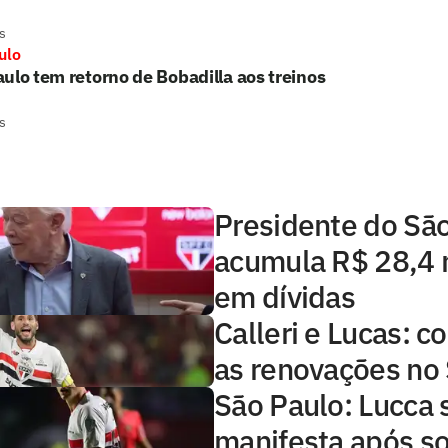
s
ulo
ulo tem retorno de Bobadilla aos treinos
s
Presidente do Sã
acumula R$ 28,4 
em dívidas
Calleri e Lucas: 
as renovações no
São Paulo: Lucca 
manifesta após so