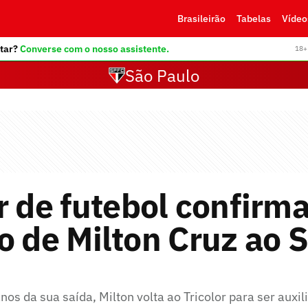
Brasileirão
Tabelas
Vídeo
tar?
Converse com o nosso assistente.
18+ 
São Paulo
r de futebol confirm
o de Milton Cruz ao 
nos da sua saída, Milton volta ao Tricolor para ser auxil