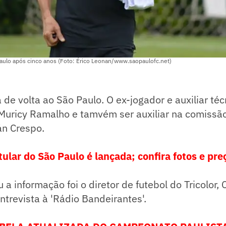
Paulo após cinco anos (Foto: Érico Leonan/www.saopaulofc.net)
 de volta ao São Paulo. O ex-jogador e auxiliar téc
Muricy Ramalho e tamvém ser auxiliar na comissão
án Crespo.
ular do São Paulo é lançada; confira fotos e pre
a informação foi o diretor de futebol do Tricolor, 
trevista à 'Rádio Bandeirantes'.