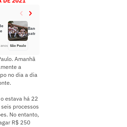
 DE 2021
de
Banco Inter oficializa saída como
de
patrocínio máster do São Paulo
 anos
São Paulo
Há 5 anos
 Paulo. Amanhã
tamente a
po no dia a dia
onte.
do estava há 22
 seis processos
es. No entanto,
pagar R$ 250