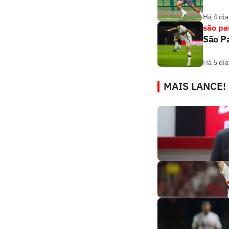
Há 4 dia
são pa
São Pa
Há 5 dia
MAIS LANCE!