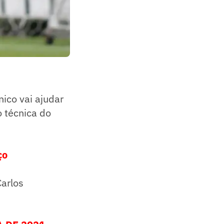
nico vai ajudar
 técnica do
ço
Carlos