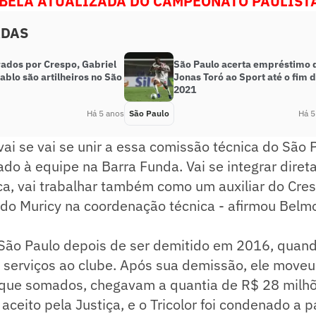
ABELA ATUALIZADA DO CAMPEONATO PAULISTA
ADAS
ados por Crespo, Gabriel
São Paulo acerta empréstimo 
ablo são artilheiros no São
Jonas Toró ao Sport até o fim 
2021
Há 5 anos
São Paulo
Há 5
 vai se vai se unir a essa comissão técnica do São
rado à equipe na Barra Funda. Vai se integrar dire
a, vai trabalhar também como um auxiliar do Cres
 do Muricy na coordenação técnica - afirmou Belm
o São Paulo depois de ser demitido em 2016, quan
 serviços ao clube. Após sua demissão, ele moveu
, que somados, chegavam a quantia de R$ 28 milhõ
aceito pela Justiça, e o Tricolor foi condenado a 