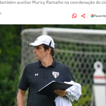
 também auxiliar Muricy Ramalho na coordenação do cl
P)
Favorit