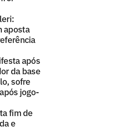
eri:
 aposta
eferência
ifesta após
dor da base
lo, sofre
 após jogo-
ta fim de
da e