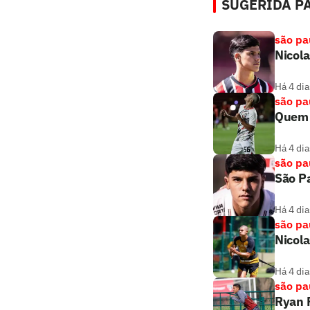
SUGERIDA PA
são pa
Nicola
Há 4 dia
são pa
Quem 
Há 4 dia
são pa
São Pa
Há 4 dia
são pa
Nicola
Há 4 dia
são pa
Ryan F