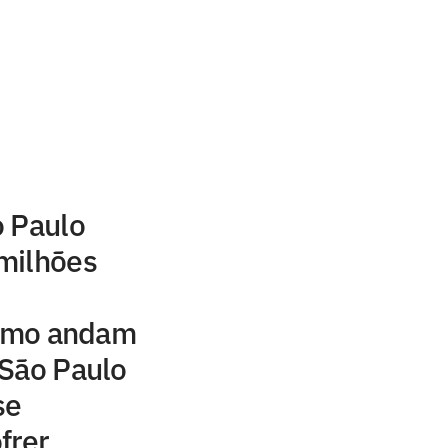
o Paulo
milhões
como andam
 São Paulo
se
frer