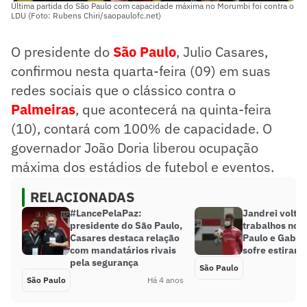
Última partida do São Paulo com capacidade máxima no Morumbi foi contra o
LDU (Foto: Rubens Chiri/saopaulofc.net)
O presidente do
São Paulo
, Julio Casares,
confirmou nesta quarta-feira (09) em suas
redes sociais que o clássico contra o
Palmeiras
, que acontecerá na quinta-feira
(10), contará com 100% de capacidade. O
governador João Doria liberou ocupação
máxima dos estádios de futebol e eventos.
RELACIONADAS
#LancePelaPaz:
Jandrei volta 
presidente do São Paulo,
trabalhos no 
Casares destaca relação
Paulo e Gabri
com mandatários rivais
sofre estiram
pela segurança
São Paulo
São Paulo
Há 4 anos