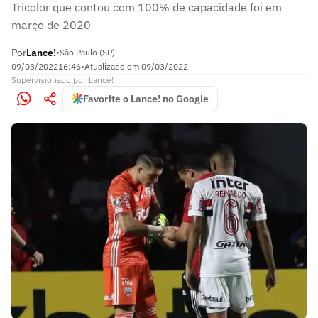
Tricolor que contou com 100% de capacidade foi em
março de 2020
Por
Lance!
•
São Paulo (SP)
09/03/2022
16:46
•
Atualizado em
09/03/2022
Supervisionado
por
Lance!
Favorite o Lance! no Google