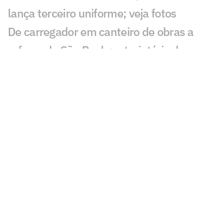
lança terceiro uniforme; veja fotos
De carregador em canteiro de obras a
reforço do São Paulo: a trajetória de
Newton
São Paulo se aproxima de Iago Borduchi
para a lateral-esquerda
Julio Casares renuncia ao cargo de
conselheiro do São Paulo
São Paulo terá camisa exclusiva para o
futebol feminino pela primeira vez
São Paulo conhece os novos membros
do Conselho Deliberativo