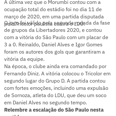
A última vez que o Morumbi contou com a
ocupação total do estádio foi no dia 11 de
março de 2020, em uma partida disputada
O jogo foi válido pela segunda rodada da fase
pelo Tricolor paulista contra o LDU.
de grupos da Libertadores 2020, e contou
com a vitória do São Paulo com um placar de
3 a 0. Reinaldo, Daniel Alves e Igor Gomes
foram os autores dos gols que garantiram a
vitória da equipe.
Na época, o clube ainda era comandado por
Fernando Diniz. A vitória colocou o Tricolor em
segundo lugar do Grupo D. A partida contou
com fortes emoções, incluindo uma expulsão
de Sornoza, atleta do LDU, que deu um soco
em Daniel Alves no segundo tempo.
Relembre a escalação do São Paulo nesta