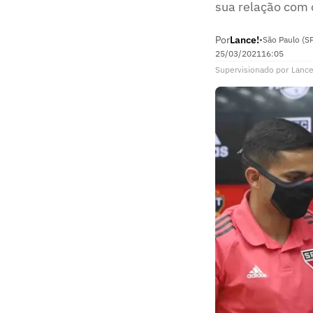
sua relação com o
Por
Lance!
•
São Paulo (S
25/03/2021
16:05
Supervisionado
por
Lance