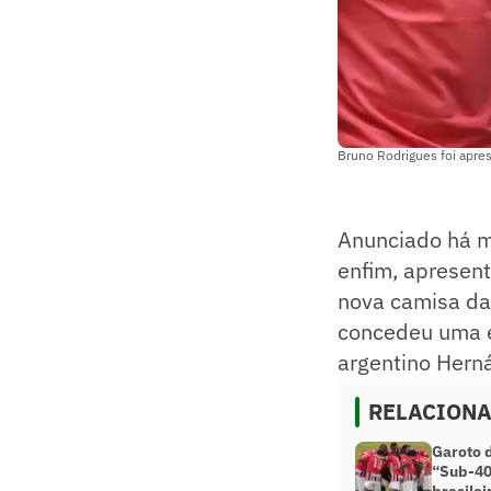
Bruno Rodrigues foi apre
Anunciado há ma
enfim, apresent
nova camisa da
concedeu uma en
argentino Hern
RELACION
Garoto 
“Sub-40