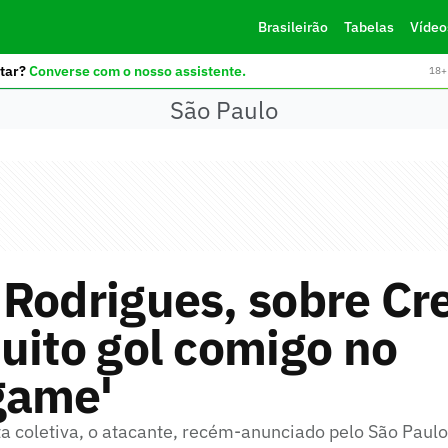
Brasileirão
Tabelas
Vídeo
tar?
Converse com o nosso assistente.
18+ 
São Paulo
Rodrigues, sobre Cr
uito gol comigo no
game'
ta coletiva, o atacante, recém-anunciado pelo São Paul