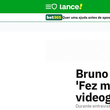
Quer uma ajuda antes de apos
Bruno 
'Fez m
video
Durante entrevis