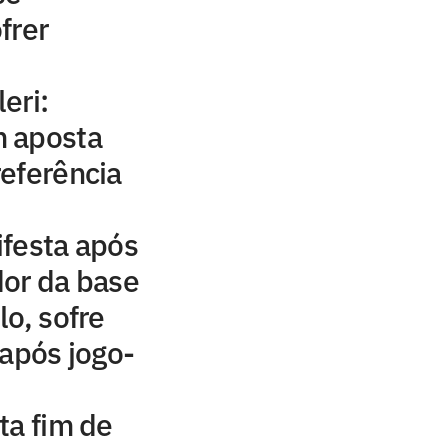
frer
eri:
 aposta
eferência
ifesta após
dor da base
lo, sofre
 após jogo-
ta fim de