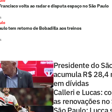
ulo
rancisco volta ao radar e disputa espaço no São Paulo
s
ulo
ulo tem retorno de Bobadilla aos treinos
s
Presidente do Sã
acumula R$ 28,4 
em dívidas
Calleri e Lucas: 
as renovações no
São Paulo: Lucca 