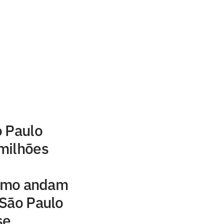
o Paulo
milhões
como andam
 São Paulo
se