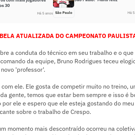
iros com mais jogadores
os 30
São Paulo
Há 5
Há 5 anos
BELA ATUALIZADA DO CAMPEONATO PAULISTA
re a conduta do técnico em seu trabalho e o que 
o comando da equipe, Bruno Rodrigues teceu elogi
novo 'professor'.
 com ele. Ele gosta de competir muito no treino, 
da gente, temos que estar bem sempre e isso é bo
o por ele e espero que ele esteja gostando do meu 
cante sobre o trabalho de Crespo.
um momento mais descontraído ocorreu na coletiv