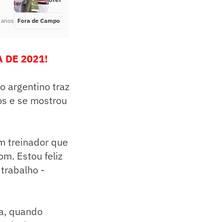
 anos
Fora de Campo
Há 5 anos
 DE 2021!
o argentino traz
os e se mostrou
um treinador que
m. Estou feliz
trabalho -
a, quando