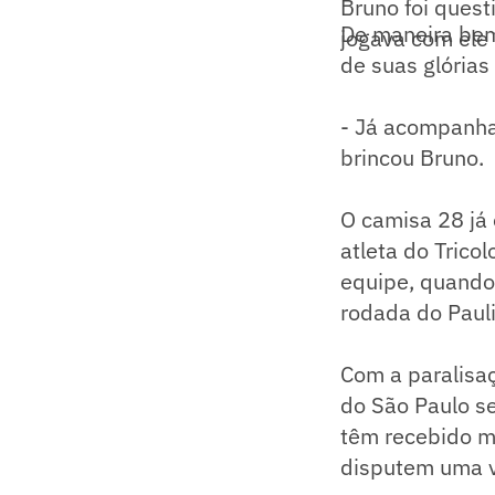
Bruno foi quest
De maneira bem 
jogava com ele
de suas glórias
- Já acompanha
brincou Bruno.
O camisa 28 já
atleta do Trico
equipe, quando 
rodada do Paul
Com a paralisa
do São Paulo se
têm recebido m
disputem uma va