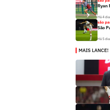
são pa
Ryan F
Há 4 dia
são pa
São Pa
Há 5 dia
MAIS LANCE!