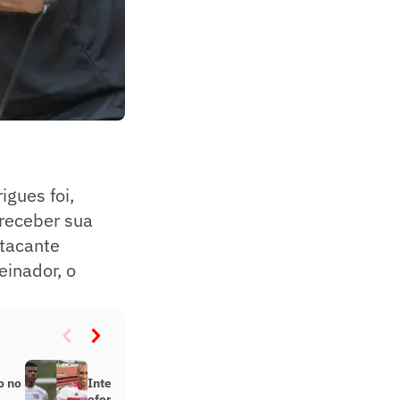
igues foi,
 receber sua
atacante
einador, o
o no
Internautas elogiam Arboleda por
oferecer camisa 5 a Miranda