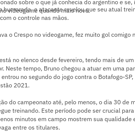
ionado sobre o que já conhecia do argentino e se, i
humorada, o atacante revelou que seu atual trein
 no videogame quando mais novo.
 com o controle nas mãos.
va o Crespo no videogame, fez muito gol comigo 
 está no elenco desde fevereiro, tendo mais de u
lor. Neste tempo, Bruno chegou a atuar em uma par
entrou no segundo do jogo contra o Botafogo-SP, 
istão 2021.
ção do campeonato até, pelo menos, o dia 30 de m
gue treinando. Este período pode ser crucial par
enos minutos em campo mostrem sua qualidade e
ga entre os titulares.