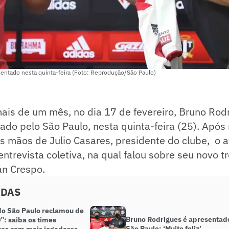
sentado nesta quinta-feira (Foto: Reprodução/São Paulo)
is de um mês, no dia 17 de fevereiro, Bruno Rodr
ado pelo São Paulo, nesta quinta-feira (25). Após
s mãos de Julio Casares, presidente do clube, o 
trevista coletiva, na qual falou sobre seu novo tr
án Crespo.
ADAS
do São Paulo reclamou de
Bruno Rodrigues é apresentad
”: saiba os times
São Paulo: ‘Muito feliz’