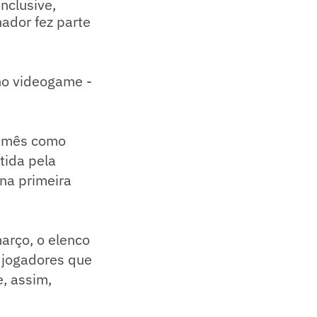
nclusive,
ador fez parte
no videogame -
m mês como
tida pela
na primeira
arço, o elenco
a jogadores que
, assim,