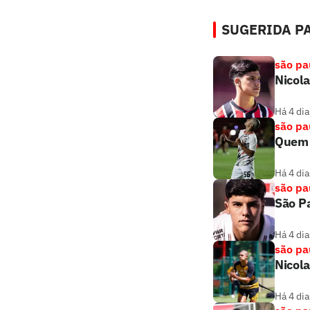
SUGERIDA PA
são pa
Nicola
Há 4 dia
são pa
Quem 
Há 4 dia
são pa
São Pa
Há 4 dia
são pa
Nicola
Há 4 dia