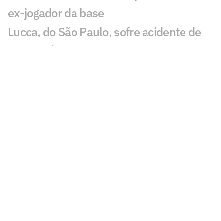
ex-jogador da base
Lucca, do São Paulo, sofre acidente de
carro após jogo-treino
São Paulo aproveita fim de semana sem
partida e realiza jogo-treino no CT
São Paulo reduz dívida com Enzo Díaz e
evita denúncia à Fifa
Por onde anda Valdeir 'The Flash', ex-
atacante do Flamengo, Botafogo e São
Paulo?
Eleição no São Paulo expõe limite entre
imoral e ilegal