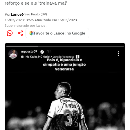
reforço e se ele 'treinava mal'
Por
Lance!
•
São Paulo (SP)
15/03/2023
13:52
•
Atualizado em
15/03/2023
Supervisionado
por
Lance!
Favorite o Lance! no Google