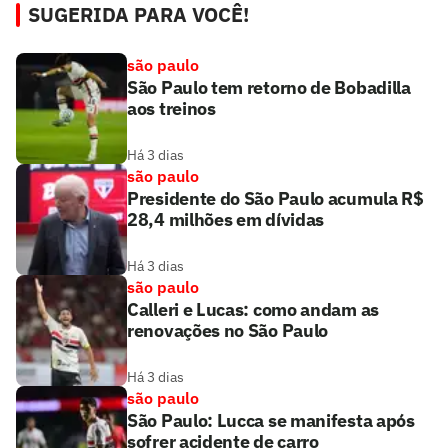
SUGERIDA PARA VOCÊ!
são paulo
São Paulo tem retorno de Bobadilla
aos treinos
Há 3 dias
são paulo
Presidente do São Paulo acumula R$
28,4 milhões em dívidas
Há 3 dias
são paulo
Calleri e Lucas: como andam as
renovações no São Paulo
Há 3 dias
são paulo
São Paulo: Lucca se manifesta após
sofrer acidente de carro