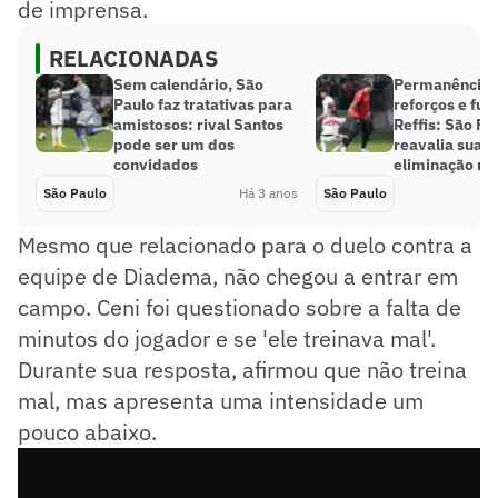
de imprensa.
RELACIONADAS
Sem calendário, São
Permanência d
Paulo faz tratativas para
reforços e fut
amistosos: rival Santos
Reffis: São Pa
pode ser um dos
reavalia suas 
convidados
eliminação no
São Paulo
Há 3 anos
São Paulo
Mesmo que relacionado para o duelo contra a
equipe de Diadema, não chegou a entrar em
campo. Ceni foi questionado sobre a falta de
minutos do jogador e se 'ele treinava mal'.
Durante sua resposta, afirmou que não treina
mal, mas apresenta uma intensidade um
pouco abaixo.