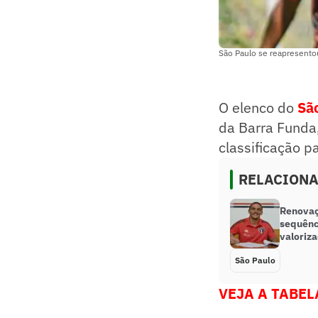
São Paulo se reapresentou
O elenco do
Sã
da Barra Funda,
classificação p
RELACION
Renovaç
sequênc
valoriz
São Paulo
VEJA A TABEL