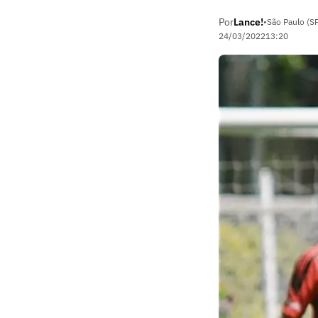
Por
Lance!
•
São Paulo (S
24/03/2022
13:20