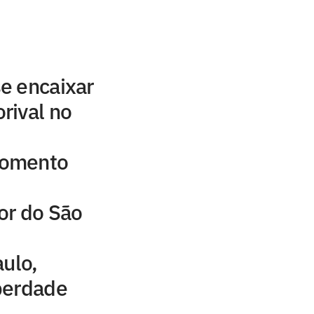
e encaixar
rival no
momento
or do São
aulo,
berdade