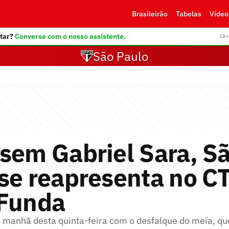
Brasileirão
Tabelas
Vídeo
tar?
Converse com o nosso assistente.
18+ 
São Paulo
sem Gabriel Sara, S
se reapresenta no C
 Funda
a manhã desta quinta-feira com o desfalque do meia, qu