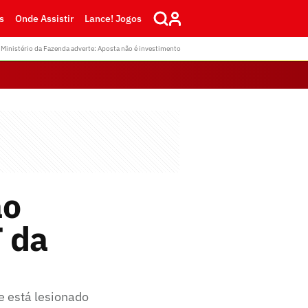
s
Onde Assistir
Lance! Jogos
Ministério da Fazenda adverte: Aposta não é investimento
ão
T da
e está lesionado