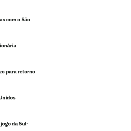
has com o São
ionária
zo para retorno
 Unidos
 jogo da Sul-