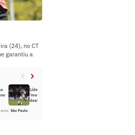
ra (24), no CT
ue garantiu a
ão
Líder em assistências,
ano
‘motorzinho’ Rodrigo Nestor se
destaca no São Paulo em 2022
 anos
São Paulo
Há 4 anos