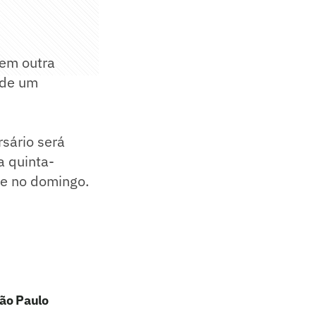
 em outra
 de um
rsário será
a quinta-
te no domingo.
São Paulo