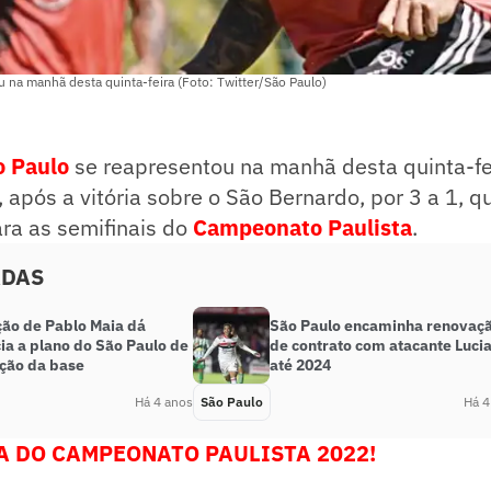
 na manhã desta quinta-feira (Foto: Twitter/São Paulo)
o Paulo
se reapresentou na manhã desta quinta-fei
 após a vitória sobre o São Bernardo, por 3 a 1, q
ara as semifinais do
Campeonato Paulista
.
ADAS
ão de Pablo Maia dá
São Paulo encaminha renovaç
ia a plano do São Paulo de
de contrato com atacante Luci
ação da base
até 2024
Há 4 anos
São Paulo
Há 4
A DO CAMPEONATO PAULISTA 2022!