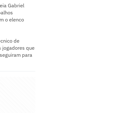
eia Gabriel
balhos
om o elenco
écnico de
s jogadores que
 seguiram para