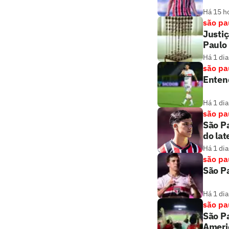
Há 15 h
são pa
Justiç
Paulo
Há 1 dia
são pa
Entend
Há 1 dia
são pa
São Pa
do lat
Há 1 dia
são pa
São Pa
Há 1 dia
são pa
São Pa
Ameri