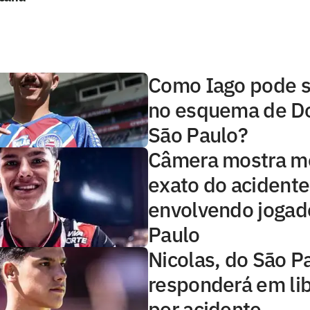
Como Iago pode s
no esquema de Do
São Paulo?
Câmera mostra 
exato do acidente
envolvendo jogad
Paulo
Nicolas, do São P
responderá em li
por acidente