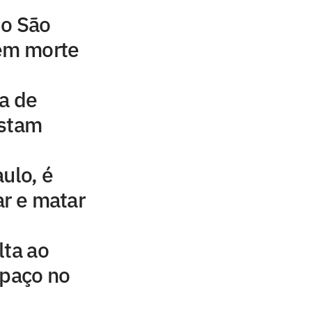
do São
 em morte
a de
estam
ulo, é
ar e matar
lta ao
spaço no