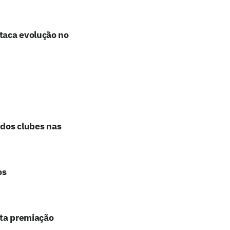
taca evolução no
 dos clubes nas
os
lta premiação