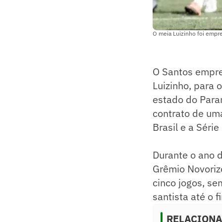
O meia Luizinho foi empr
O Santos empre
Luizinho, para 
estado do Paran
contrato de um
Brasil e a Série
Durante o ano 
Grêmio Novorizo
cinco jogos, se
santista até o f
RELACION