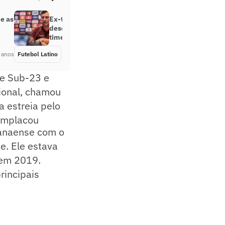
e as
Ex-técnico do Santos pede
desculpa por fracasso em novo
time
 anos
Futebol Latino
Há 3 anos
pe Sub-23 e
sional, chamou
a estreia pelo
 emplacou
ranaense com o
e. Ele estava
 em 2019.
rincipais