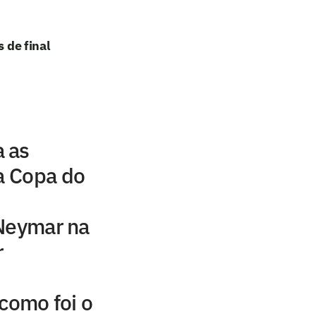
 de final
 as
da Copa do
 Neymar na
r
 como foi o