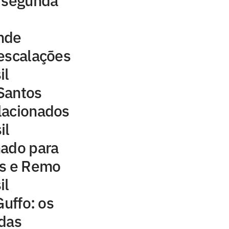
a segunda
nde
e escalações
il
Santos
elacionados
il
nado para
os e Remo
il
Guffo: os
 das