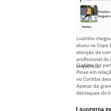
Emelec 
Angulo 
Santos
Luizinho chegou
atuou na Copa P
atenção da comi
profissional do
O atleta fez pa
sequência.
Peixe em relaçã
no Coritiba des
Apesar da grand
destaques do t
SUGERIDA PA