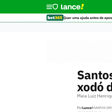
Quer uma ajuda antes de apos
Santos
xodó d
Meia Luiz Henriq
Por
Lance!
•
SANTOS (SP)