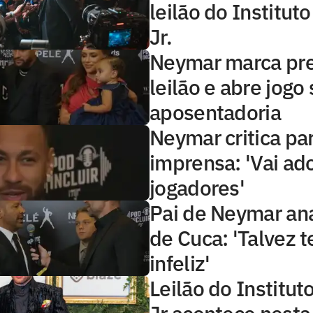
leilão do Institu
Jr.
Neymar marca pr
leilão e abre jogo
aposentadoria
Neymar critica pa
imprensa: 'Vai ad
jogadores'
Pai de Neymar ana
de Cuca: 'Talvez 
infeliz'
Leilão do Institu