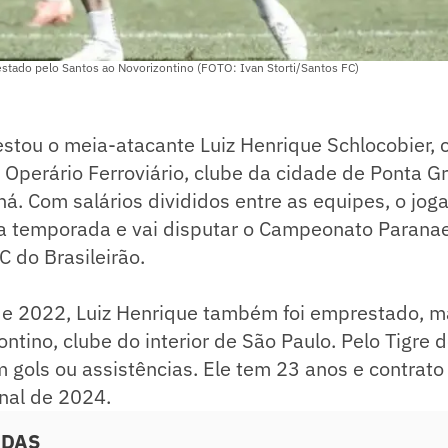
estado pelo Santos ao Novorizontino (FOTO: Ivan Storti/Santos FC)
stou o meia-atacante Luiz Henrique Schlocobier,
o Operário Ferroviário, clube da cidade de Ponta G
á. Com salários divididos entre as equipes, o jog
a temporada e vai disputar o Campeonato Parana
 C do Brasileirão.
de 2022, Luiz Henrique também foi emprestado, m
ntino, clube do interior de São Paulo. Pelo Tigre d
m gols ou assistências. Ele tem 23 anos e contrat
inal de 2024.
ADAS