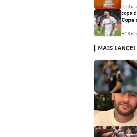
Há 3 dia
copa d
Copa d
Há 3 dia
MAIS LANCE!