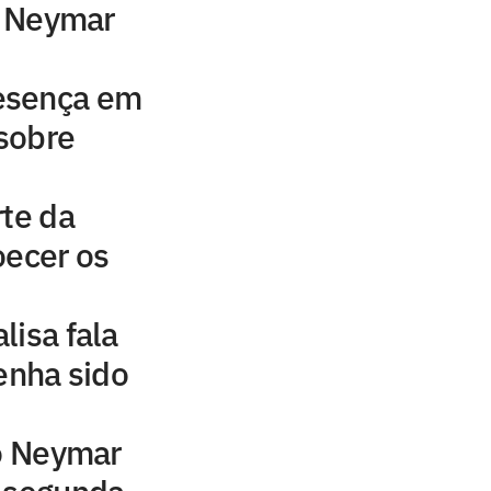
to Neymar
esença em
 sobre
rte da
oecer os
lisa fala
tenha sido
to Neymar