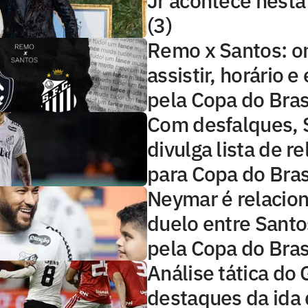
Jr acontece nest
(3)
Remo x Santos: o
assistir, horário 
pela Copa do Bras
Com desfalques, 
divulga lista de r
para Copa do Bras
Neymar é relacio
duelo entre Sant
pela Copa do Bras
Análise tática do 
destaques da ida