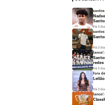
santos
Nadso
Santo
Há 3 dia
santos
Santos
Há 3 dia
lance!
Santos
redes
Há 3 dia
fora d
Leilã
Há 3 dia
lance!
Classi