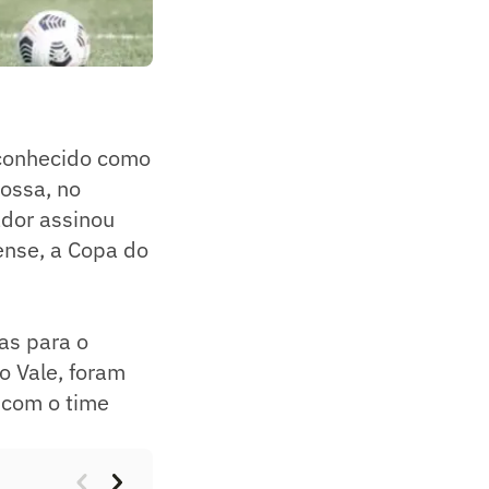
 conhecido como
rossa, no
ador assinou
ense, a Copa do
as para o
o Vale, foram
o com o time