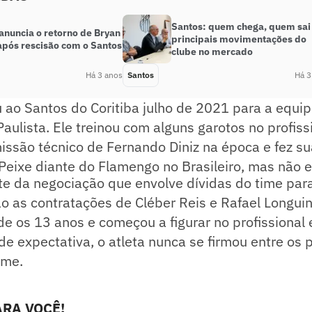
Santos: quem chega, quem sai 
anuncia o retorno de Bryan
principais movimentações do
após rescisão com o Santos
clube no mercado
Há 3 anos
Santos
Há 3
 ao Santos do Coritiba julho de 2021 para a equi
aulista. Ele treinou com alguns garotos no profis
ssão técnico de Fernando Diniz na época e fez su
 Peixe diante do Flamengo no Brasileiro, mas não
rte da negociação que envolve dívidas do time pa
o as contratações de Cléber Reis e Rafael Longuin
de os 13 anos e começou a figurar no profissional
e expectativa, o atleta nunca se firmou entre os p
ime.
RA VOCÊ!