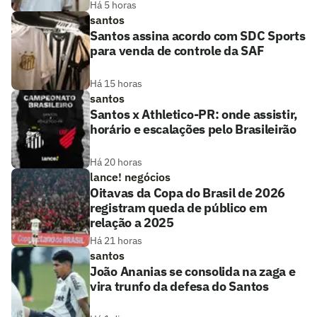
Há 5 horas
santos
Santos assina acordo com SDC Sports
para venda de controle da SAF
Há 15 horas
santos
Santos x Athletico-PR: onde assistir,
horário e escalações pelo Brasileirão
Há 20 horas
lance! negócios
Oitavas da Copa do Brasil de 2026
registram queda de público em
relação a 2025
Há 21 horas
santos
João Ananias se consolida na zaga e
vira trunfo da defesa do Santos