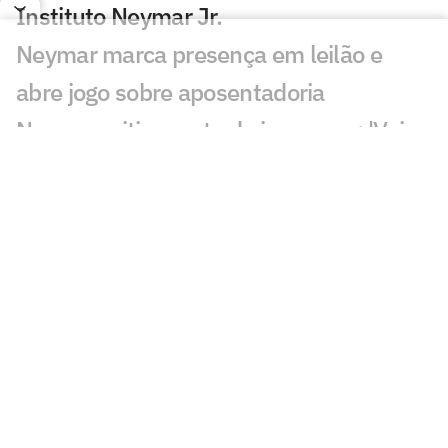
Instituto Neymar Jr.
Neymar marca presença em leilão e
abre jogo sobre aposentadoria
Neymar critica parte da imprensa: 'Vai
adoecer os jogadores'
Pai de Neymar analisa fala de Cuca:
'Talvez tenha sido infeliz'
Leilão do Instituto Neymar Jr acontece
nesta segunda (3)
Remo x Santos: onde assistir, horário e
escalações pela Copa do Brasil
Com desfalques, Santos divulga lista de