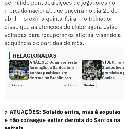
permitido para aquisições de jogadores no
mercado nacional, que encerra no dia 20 de
abril — próxima quinta-feira — o treinador
disse que as atenções do clube agora estão
voltadas para recuperar os atletas, visando a
sequência de partidas do mês.
RELACIONADAS
ANÁLISE: Odair conserta
VÍDEO: Torcid
formação, e Santos tem
Santos invade
pontos positivos em
gremista e ge
derrota no Brasileirão
Caxias
Santos
Há 3 anos
Santos
> ATUAÇÕES: Soteldo entra, mas é expulso
e não consegue evitar derrota do Santos na
estreia