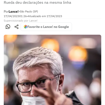
Rueda deu declarações na mesma linha
Por
Lance!
•
São Paulo (SP)
17/04/2023
01:26
•
Atualizado em
17/04/2023
Supervisionado
por
Lance!
Favorite o Lance! no Google