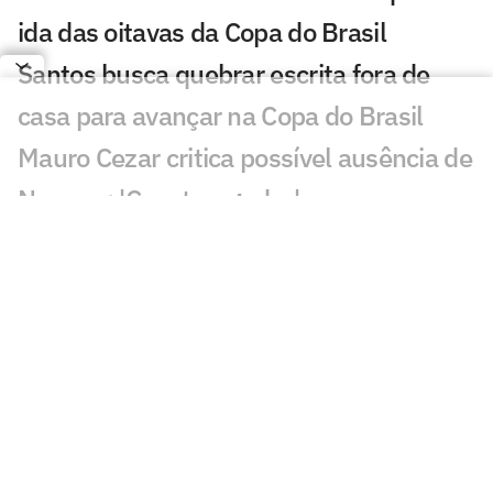
ida das oitavas da Copa do Brasil
Santos busca quebrar escrita fora de
casa para avançar na Copa do Brasil
Mauro Cezar critica possível ausência de
Neymar: 'Constrangedor'
Ketlen volta a marcar após maternidade,
e Santos goleia Juventude
Santos se reapresenta visando duelo de
volta contra o Remo pela Copa do Brasil
Leitura labial revela provocações com
Neymar em Santos x Remo
Problemas defensivos do Santos podem