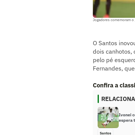
Jogadores comemoram o gol
O Santos inovou
dois canhotos,
pelo pé esquer
Fernandes, que 
Confira a clas
RELACION
Ivonei 
espera 
Santos