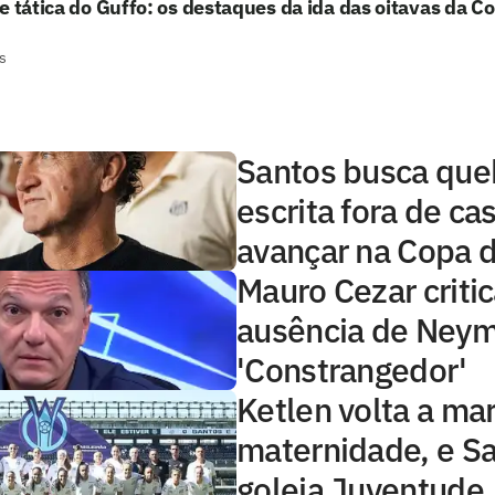
e tática do Guffo: os destaques da ida das oitavas da Co
s
Santos busca que
escrita fora de ca
avançar na Copa d
Mauro Cezar critic
ausência de Neym
'Constrangedor'
Ketlen volta a ma
maternidade, e S
goleia Juventude