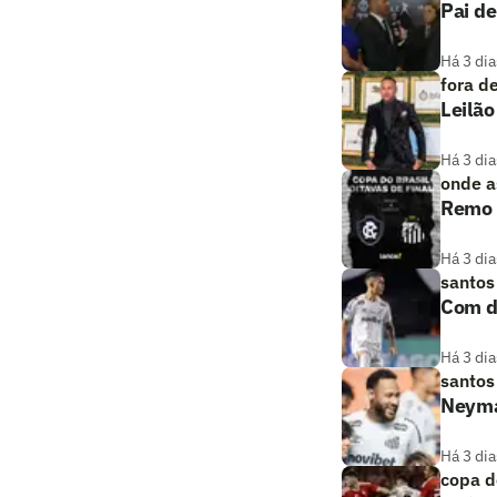
Pai de
Há 3 dia
fora d
Leilão
Há 3 dia
onde as
Remo x
Há 3 dia
santos
Com de
Há 3 dia
santos
Neymar
Há 3 dia
copa d