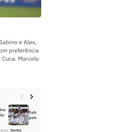
Sabino e Alex,
com preferência
r Cuca. Marcelo
tos
Sabino celebra estreia com gol
 do
pelo Santos: ‘Emocionado’
 anos
Santos
Há 5 anos