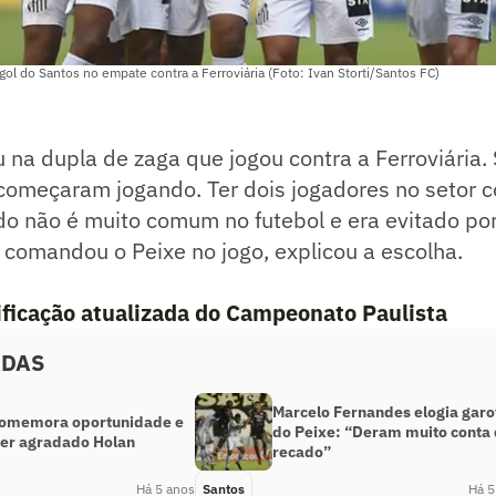
 do Santos no empate contra a Ferroviária (Foto: Ivan Storti/Santos FC)
 na dupla de zaga que jogou contra a Ferroviária. 
 começaram jogando. Ter dois jogadores no setor 
do não é muito comum no futebol e era evitado po
comandou o Peixe no jogo, explicou a escolha.
sificação atualizada do Campeonato Paulista
ADAS
Marcelo Fernandes elogia garo
comemora oportunidade e
do Peixe: “Deram muito conta
ter agradado Holan
recado”
Há 5 anos
Santos
Há 5