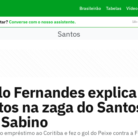
Brasileirão
Tabelas
Vídeo
tar?
Converse com o nosso assistente.
18+ 
Santos
o Fernandes explica
os na zaga do Santo
 Sabino
o empréstimo ao Coritiba e fez o gol do Peixe contra a F