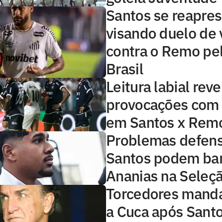
Santos se reapre
visando duelo de 
contra o Remo pe
Brasil
Leitura labial reve
provocações com
em Santos x Rem
Problemas defens
Santos podem bar
Ananias na Seleç
Torcedores mand
a Cuca após Sant