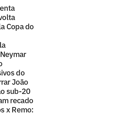
senta
volta
la Copa do
la
 Neymar
o
ivos do
rar João
ão sub-20
am recado
os x Remo: