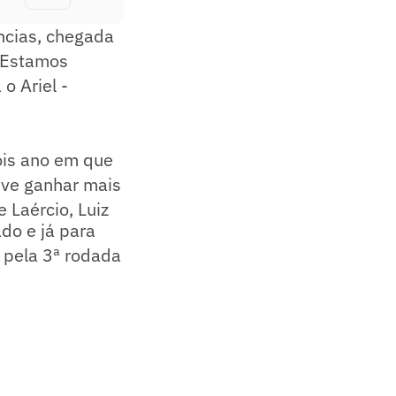
âncias, chegada
. Estamos
o Ariel -
ois ano em que
eve ganhar mais
 Laércio, Luiz
do e já para
, pela 3ª rodada