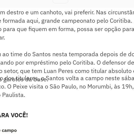
um destro e um canhoto, vai preferir. Nas circunst
e formada aqui, grande campeonato pelo Coritiba
 para que fiquem em forma, possa ser opção para 
ar.
u ao time do Santos nesta temporada depois de d
gando por empréstimo pelo Coritiba. O defensor d
 setor, que tem Luan Peres como titular absoluto e
o dos titulares, o Santos volta a campo neste sába
os garotos da base.
co. O Peixe visita o São Paulo, no Morumbi, às 19h
Paulista.
RA VOCÊ!
e campo