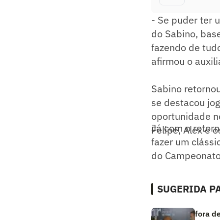
- Se puder ter 
do Sabino, bas
fazendo de tudo
afirmou o auxili
Sabino retorno
se destacou jo
oportunidade no
Já com o retorn
Felipe, Alex e 
fazer um clássi
do Campeonato 
SUGERIDA PA
fora d