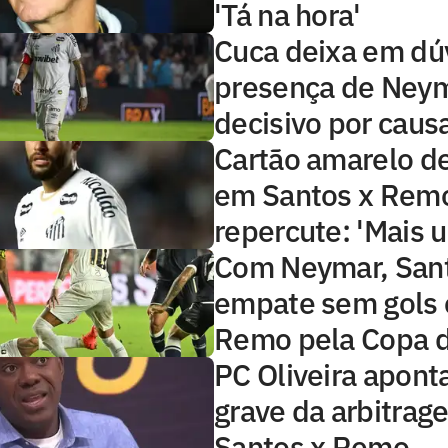
'Tá na hora'
Cuca deixa em dú
presença de Neym
decisivo por causa
Cartão amarelo d
em Santos x Rem
repercute: 'Mais 
Com Neymar, Sant
empate sem gols
Remo pela Copa d
PC Oliveira aponta
grave da arbitra
Santos x Remo