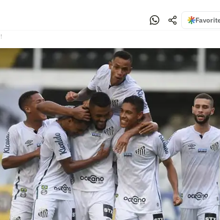
Favorit
!