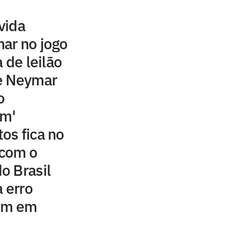
vida
ar no jogo
 de leilão
e Neymar
o
um'
os fica no
 com o
o Brasil
 erro
gem em