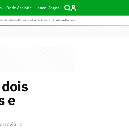
s
Onde Assistir
Lance! Jogos
Ministério da Fazenda adverte: Aposta não é investimento
 dois
s e
erroviária