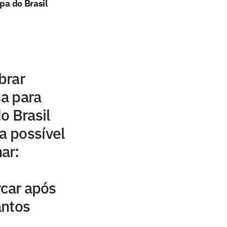
pa do Brasil
brar
sa para
o Brasil
a possível
ar:
rcar após
antos