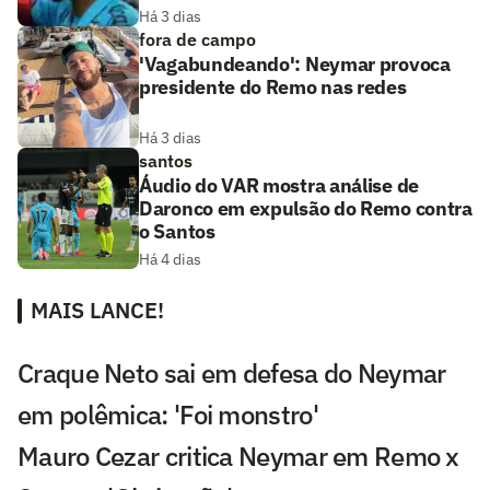
Há 3 dias
fora de campo
'Vagabundeando': Neymar provoca
presidente do Remo nas redes
Há 3 dias
santos
Áudio do VAR mostra análise de
Daronco em expulsão do Remo contra
o Santos
Há 4 dias
MAIS LANCE!
Craque Neto sai em defesa do Neymar
em polêmica: 'Foi monstro'
Mauro Cezar critica Neymar em Remo x