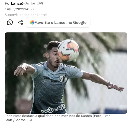
Por
Lance!
•
Santos (SP)
14/03/2021
14:00
Supervisionado
por
Lance!
Favorite o Lance! no Google
Jean Mota destaca a qualidade dos meninos do Santos (Foto: Ivan
Storti/Santos FC)