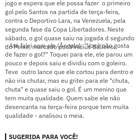
jogo e espera que ele possa fazer o primeiro
gol pelo Santos na partida de terça-feira,
contra o Deportivo Lara, na Venezuela, pela
segunda fase da Copa Libertadores. Neste
sábado, o gol quase saiu na jogada d segundo
- Até falei com ele (Ângelo): "Você não gosta
do Peixe, marcado por Vinícius Balieiro.
de fazer o gol?" Toquei para ele, ele parou um
pouco e depois saiu e dividiu com o goleiro.
Teve outro lance que ele cortou para dentro e
não iria chutar, mas eu gritei para ele "chuta,
chuta" e quase saiu o gol. É um menino que
tem muita qualidade. Quem sabe ele não
desencanta na terça-feira porque tem muita
qualidade - analisou o meia.
SUGERIDA PARA VOCÊ!