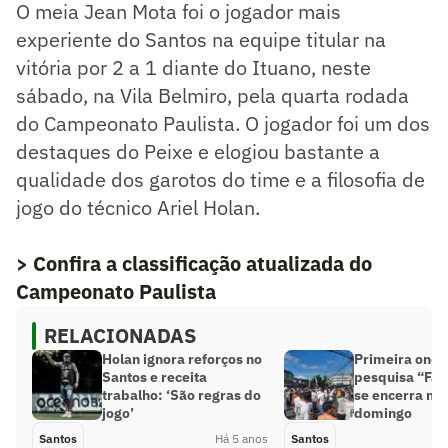
O meia Jean Mota foi o jogador mais
experiente do Santos na equipe titular na
vitória por 2 a 1 diante do Ituano, neste
sábado, na Vila Belmiro, pela quarta rodada
do Campeonato Paulista. O jogador foi um dos
destaques do Peixe e elogiou bastante a
qualidade dos garotos do time e a filosofia de
jogo do técnico Ariel Holan.
> Confira a classificação atualizada do
Campeonato Paulista
RELACIONADAS
Holan ignora reforços no
Primeira onda
Santos e receita
pesquisa “Fala
trabalho: ‘São regras do
se encerra ne
jogo’
domingo
Santos
Há 5 anos
Santos