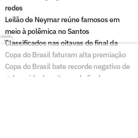
redes
Leilão de Neymar reúne famosos em
meio à polêmica no Santos
Classificados nas oitavas de final da
Copa do Brasil faturam alta premiação
Copa do Brasil bate recorde negativo de
gols na ida das oitavas de final
Quem avança para as quartas de final
da Copa do Brasil? Vote
Pai não descarta Neymar na Seleção, e
jogador responde; veja
Bastidores: saiba como foi o leilão do