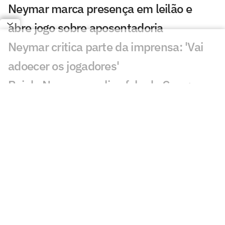
Neymar marca presença em leilão e
abre jogo sobre aposentadoria
Neymar critica parte da imprensa: 'Vai
adoecer os jogadores'
Pai de Neymar analisa fala de Cuca:
'Talvez tenha sido infeliz'
Leilão do Instituto Neymar Jr acontece
nesta segunda (3)
Remo x Santos: onde assistir, horário e
escalações pela Copa do Brasil
Com desfalques, Santos divulga lista de
relacionados para Copa do Brasil