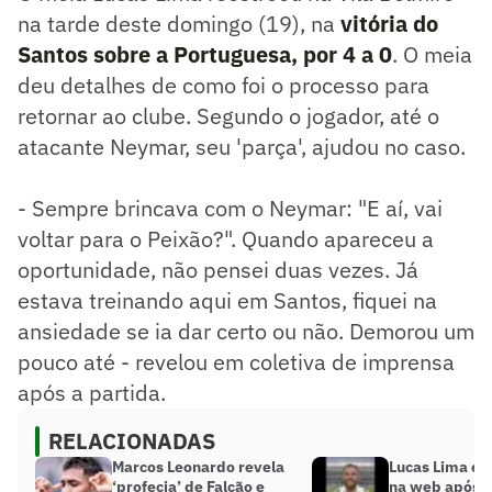
na tarde deste domingo (19), na
vitória do
Santos sobre a Portuguesa, por 4 a 0
. O meia
deu detalhes de como foi o processo para
retornar ao clube. Segundo o jogador, até o
atacante Neymar, seu 'parça', ajudou no caso.
- Sempre brincava com o Neymar: "E aí, vai
voltar para o Peixão?". Quando apareceu a
oportunidade, não pensei duas vezes. Já
estava treinando aqui em Santos, fiquei na
ansiedade se ia dar certo ou não. Demorou um
pouco até - revelou em coletiva de imprensa
após a partida.
RELACIONADAS
Marcos Leonardo revela
Lucas Lima é 
‘profecia’ de Falcão e
na web após p