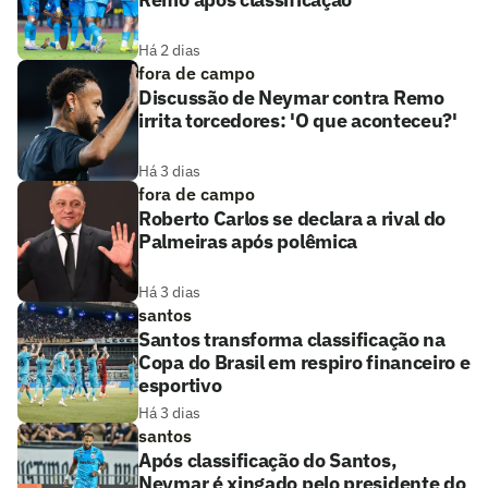
Há 2 dias
fora de campo
Discussão de Neymar contra Remo
irrita torcedores: 'O que aconteceu?'
Há 3 dias
fora de campo
Roberto Carlos se declara a rival do
Palmeiras após polêmica
Há 3 dias
santos
Santos transforma classificação na
Copa do Brasil em respiro financeiro e
esportivo
Há 3 dias
santos
Após classificação do Santos,
Neymar é xingado pelo presidente do