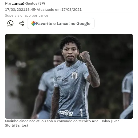
Por
Lance!
•
Santos (SP)
17/03/2021
16:45
•
Atualizado em
17/03/2021
Supervisionado
por
Lance!
Favorite o Lance! no Google
Marinho ainda não atuou sob o comando do técnico Ariel Holan (Ivan
Storti/Santos)