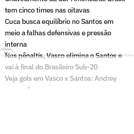
tem cinco times nas oitavas
Cuca busca equilíbrio no Santos em
meio a falhas defensivas e pressão
interna
Nos pênaltis, Vasco elimina o Santos e
vai à final do Brasileiro Sub-20
Veja gols em Vasco x Santos: Andrey
marca duas vezes
Santos terá fan fest em dias de jogos na
Vila Belmiro
Neymar recebe homenagem do Santos