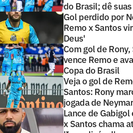
do Brasil; dê suas
Gol perdido por 
Remo x Santos vir
Deus'
Com gol de Rony,
vence Remo e ava
Copa do Brasil
Veja o gol de Rem
Santos: Rony mar
jogada de Neyma
Lance de Gabigo
x Santos chama a