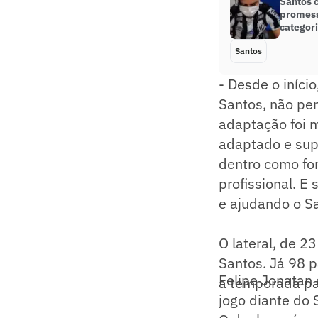
Santos 
promess
categor
Santos
- Desde o iníci
Santos, não pen
adaptação foi m
adaptado e supe
dentro como fo
profissional. E
e ajudando o Sa
O lateral, de 
Santos. Já 98 p
Felipe Jonatan 
a temporada p
jogo diante do 