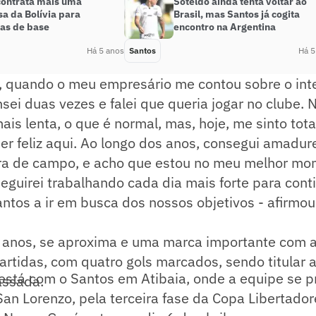
contrata mais uma
Soteldo ainda tenta voltar ao
a da Bolívia para
Brasil, mas Santos já cogita
ias de base
encontro na Argentina
Há 5 anos
Santos
Há 5
o, quando o meu empresário me contou sobre o int
sei duas vezes e falei que queria jogar no clube.
ais lenta, o que é normal, mas, hoje, me sinto tot
r feliz aqui. Ao longo dos anos, consegui amadure
ra de campo, e acho que estou no meu melhor m
 seguirei trabalhando cada dia mais forte para cont
ntos a ir em busca dos nossos objetivos - afirmou
23 anos, se aproxima e uma marca importante com 
artidas, com quatro gols marcados, sendo titular
está com o Santos em Atibaia, onde a equipe se p
assada.
San Lorenzo, pela terceira fase da Copa Libertado