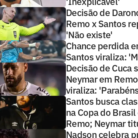
'Inexplicável'
Decisão de Daron
Remo x Santos re
'Não existe'
Chance perdida 
Santos viraliza: '
Decisão de Cuca 
Neymar em Remo 
viraliza: 'Parabéns
Santos busca clas
na Copa do Brasil
Remo; Neymar tit
Nadson celebra p