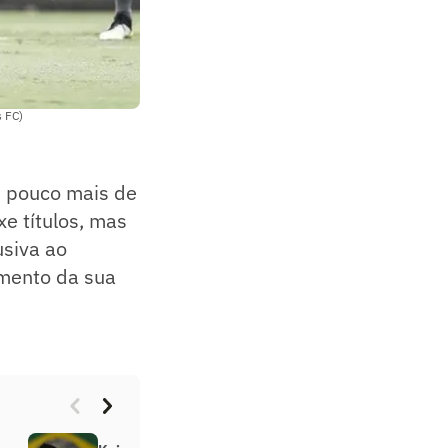
s FC)
s pouco mais de
xe títulos, mas
usiva ao
mento da sua