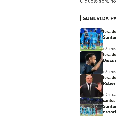
O duelo será no
SUGERIDA PA
fora d
Santos
Há 1 dia
fora d
Discus
Há 1 dia
fora d
Robert
Há 1 dia
santos
Santos
esport