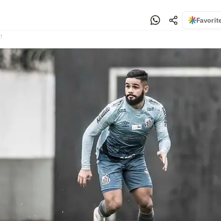
Favorit
!