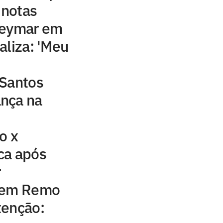
 notas
Neymar em
aliza: 'Meu
 Santos
nça na
o x
ca após
r
l em Remo
tenção: