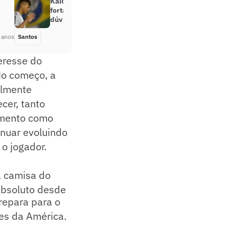
Kaio Jorge faz trabalho de
fortalecimento muscular e é
dúvida para a Libertadores
 anos
Santos
Há 5 anos
eresse do
 No começo, a
almente
cer, tanto
omento como
inuar evoluindo
 o jogador.
a camisa do
 absoluto desde
repara para o
res da América.