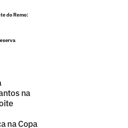
nte do Remo:
reserva
a
Santos na
oite
ica na Copa