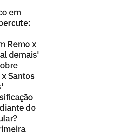
co em
percute:
em Remo x
Mal demais'
sobre
x Santos
'
sificação
 diante do
ular?
rimeira