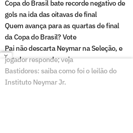
Copa do Brasil bate recorde negativo de
gols na ida das oitavas de final
Quem avança para as quartas de final
da Copa do Brasil? Vote
Pai não descarta Neymar na Seleção, e
jogador responde; veja
Bastidores: saiba como foi o leilão do
Instituto Neymar Jr.
Neymar marca presença em leilão e
abre jogo sobre aposentadoria
Neymar critica parte da imprensa: 'Vai
adoecer os jogadores'