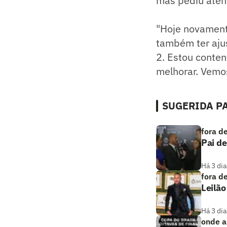
mas pediu aten
"Hoje novamente
também ter ajus
2. Estou conte
melhorar. Vemo
SUGERIDA PA
fora d
Pai de
Há 3 dia
fora d
Leilão
Há 3 dia
onde as