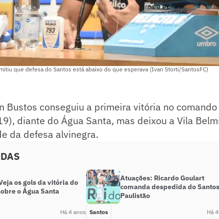
mitiu que defesa do Santos está abaixo do que esperava (Ivan Storti/SantosFC)
n Bustos conseguiu a primeira vitória no comando
19), diante do Água Santa, mas deixou a Vila Bel
de da defesa alvinegra.
ADAS
Atuações: Ricardo Goulart
eja os gols da vitória do
comanda despedida do Santos
sobre o Água Santa
Paulistão
Há 4 anos
Santos
Há 4