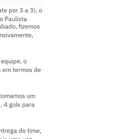
te por 3 a 3), o
o Paulista
ábado, fizemos
ensivamente,
 equipe, o
os em termos de
i, tomamos um
, 4 gols para
ntrega do time,