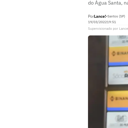
do Água Santa, n
Por
Lance!
•
Santos (SP)
19/03/2022
19:51
Supervisionado
por
Lance