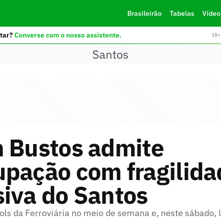
Brasileirão
Tabelas
Vídeo
tar?
Converse com o nosso assistente.
18+ 
Santos
n Bustos admite
upação com fragilida
iva do Santos
gols da Ferroviária no meio de semana e, neste sábado, 