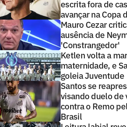
escrita fora de ca
avançar na Copa d
Mauro Cezar critic
ausência de Neym
'Constrangedor'
Ketlen volta a ma
maternidade, e S
goleia Juventude
Santos se reapre
visando duelo de 
contra o Remo pe
Brasil
Leitura labial reve