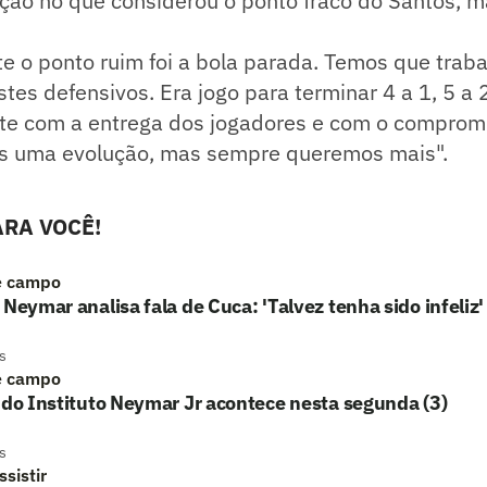
ção no que considerou o ponto fraco do Santos, m
 o ponto ruim foi a bola parada. Temos que traba
tes defensivos. Era jogo para terminar 4 a 1, 5 a 
nte com a entrega dos jogadores e com o comprom
s uma evolução, mas sempre queremos mais".
RA VOCÊ!
e campo
 Neymar analisa fala de Cuca: 'Talvez tenha sido infeliz'
s
e campo
 do Instituto Neymar Jr acontece nesta segunda (3)
s
sistir