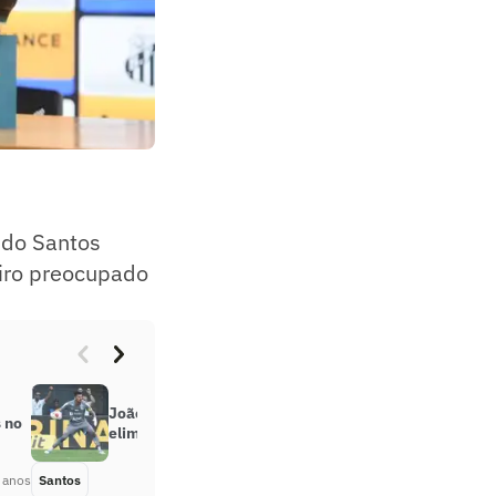
 do Santos
miro preocupado
João Paulo cobra diretoria após
 no
eliminação: “Vai ter que se mexer”
 anos
Santos
Há 4 anos