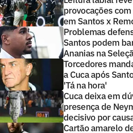
provocações com
em Santos x Rem
Problemas defens
Santos podem bar
Ananias na Seleç
Torcedores mand
a Cuca após Sant
'Tá na hora'
Cuca deixa em dú
presença de Neym
decisivo por causa
Cartão amarelo d