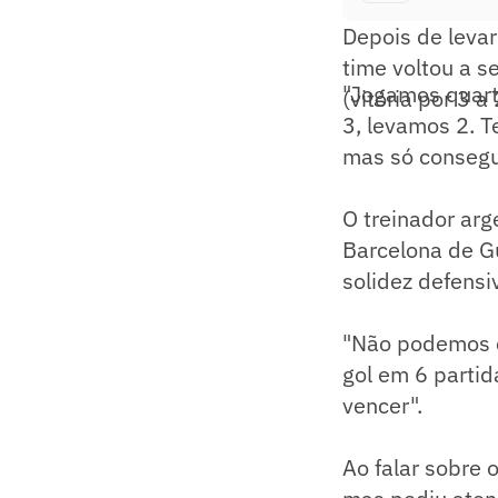
Depois de levar
time voltou a 
"Jogamos quart
(vitória por 3 a
3, levamos 2. 
mas só consegui
O treinador ar
Barcelona de G
solidez defensi
"Não podemos c
gol em 6 partid
vencer".
Ao falar sobre 