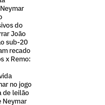
 Neymar
o
ivos do
rar João
ão sub-20
am recado
os x Remo:
vida
ar no jogo
 de leilão
e Neymar