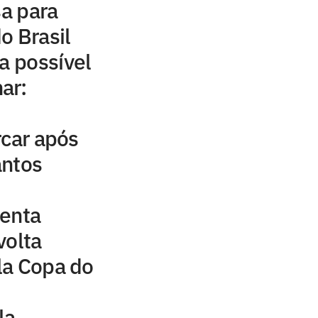
sa para
o Brasil
a possível
ar:
rcar após
antos
senta
volta
la Copa do
la