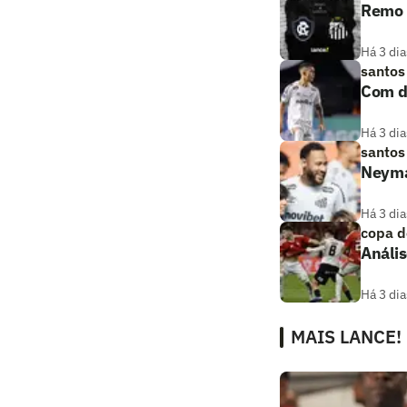
Remo x
Há 3 dia
santos
Com de
Há 3 dia
santos
Neymar
Há 3 dia
copa d
Anális
Há 3 dia
MAIS LANCE!