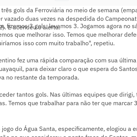
 três gols da Ferroviária no meio de semana (empa
ser vazado duas vezes na despedida do Campeonat
a, fizemos 3 gols, levamos 3. Jogamos agora no s
 2). E acendeu o alerta.
Temos que melhorar isso. Temos que melhorar def
ríamos isso com muito trabalho", repetiu.
gentino fez uma rápida comparação com sua última
uayaquil, para deixar claro o que espera do Sant
va no restante da temporada.
eder tantos gols. Nas últimas equipes que dirig
as. Temos que trabalhar para não ter que marcar 3
o jogo do Água Santa, especificamente, elogiou a e