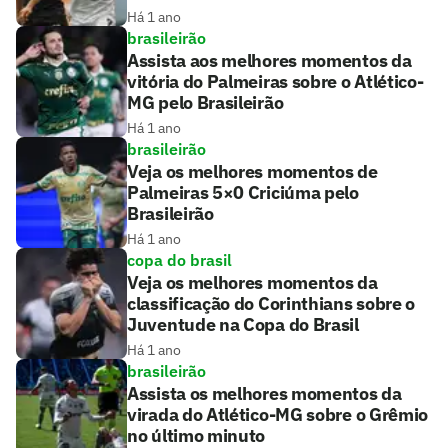
Há 1 ano
brasileirão
Assista aos melhores momentos da
vitória do Palmeiras sobre o Atlético-
MG pelo Brasileirão
Há 1 ano
brasileirão
Veja os melhores momentos de
Palmeiras 5×0 Criciúma pelo
Brasileirão
Há 1 ano
copa do brasil
Veja os melhores momentos da
classificação do Corinthians sobre o
Juventude na Copa do Brasil
Há 1 ano
brasileirão
Assista os melhores momentos da
virada do Atlético-MG sobre o Grêmio
no último minuto