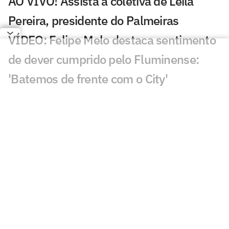
AO VIVO! Assista à coletiva de Leila
Pereira, presidente do Palmeiras
VÍDEO: Felipe Melo destaca sentimento
de dever cumprido pelo Fluminense:
'Batemos de frente com o City'
Figueiredo quer ficar no Vasco em 2024
e despista sobre sondagens
Payet relembra golaço em vitória do
Vasco e cita Dinamite: 'Lá do alto ele
olhou por nós'
VÍDEO: Marcus D'Almeida descreve
sensação de vencer o prêmio de Melhor