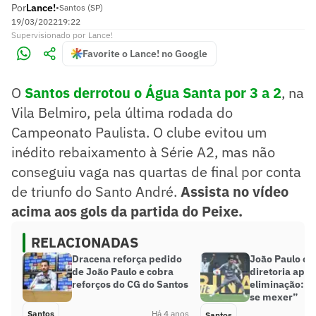
Por
Lance!
•
Santos (SP)
19/03/2022
19:22
Supervisionado
por
Lance!
Favorite o Lance! no Google
O
Santos derrotou o Água Santa por 3 a 2
, na
Vila Belmiro, pela última rodada do
Campeonato Paulista. O clube evitou um
inédito rebaixamento à Série A2, mas não
conseguiu vaga nas quartas de final por conta
de triunfo do Santo André.
Assista no vídeo
acima aos gols da partida do Peixe.
RELACIONADAS
Dracena reforça pedido
João Paulo co
de João Paulo e cobra
diretoria após
reforços do CG do Santos
eliminação: “V
se mexer”
Santos
Há 4 anos
Santos