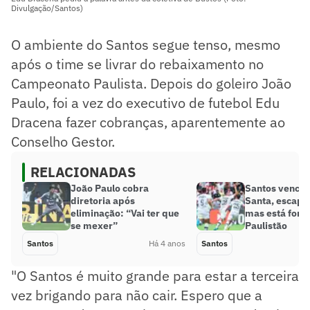
Divulgação/Santos)
O ambiente do Santos segue tenso, mesmo
após o time se livrar do rebaixamento no
Campeonato Paulista. Depois do goleiro João
Paulo, foi a vez do executivo de futebol Edu
Dracena fazer cobranças, aparentemente ao
Conselho Gestor.
RELACIONADAS
João Paulo cobra
Santos vence
diretoria após
Santa, escapa
eliminação: “Vai ter que
mas está fora
se mexer”
Paulistão
Santos
Há 4 anos
Santos
"O Santos é muito grande para estar a terceira
vez brigando para não cair. Espero que a