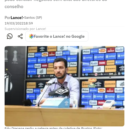
conselho
Por
Lance!
•
Santos (SP)
19/03/2022
18:59
Supervisionado
por
Lance!
Favorite o Lance! no Google
Edu Dracena pediu a palavra antes da coletiva de Bustos (Foto: