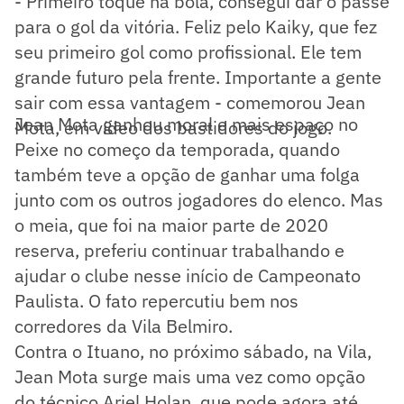
- Primeiro toque na bola, consegui dar o passe
para o gol da vitória. Feliz pelo Kaiky, que fez
seu primeiro gol como profissional. Ele tem
grande futuro pela frente. Importante a gente
sair com essa vantagem - comemorou Jean
Jean Mota ganhou moral e mais espaço no
Mota, em vídeo dos bastidores do jogo.
Peixe no começo da temporada, quando
também teve a opção de ganhar uma folga
junto com os outros jogadores do elenco. Mas
o meia, que foi na maior parte de 2020
reserva, preferiu continuar trabalhando e
ajudar o clube nesse início de Campeonato
Paulista. O fato repercutiu bem nos
corredores da Vila Belmiro.
Contra o Ituano, no próximo sábado, na Vila,
Jean Mota surge mais uma vez como opção
do técnico Ariel Holan, que pode agora até