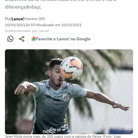
diferença&nbsp;
Por
Lance!
•
Santos (SP)
10/03/2021
20:57
•
Atualizado em
10/03/2021
Supervisionado
por
Lance!
Favorite o Lance! no Google
Jean Mota soma mais de 200 jogos com a camisa do Peixe (Foto: Ivan