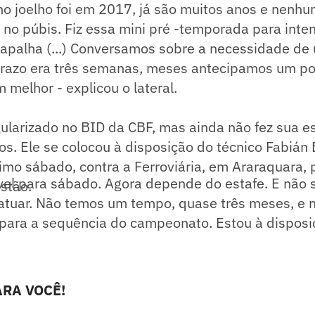
o joelho foi em 2017, já são muitos anos e nenh
no púbis. Fiz essa mini pré -temporada para intens
rapalha (...) Conversamos sobre a necessidade de
razo era três semanas, meses antecipamos um po
 melhor - explicou o lateral.
gularizado no BID da CBF, mas ainda não fez sua e
s. Ele se colocou à disposição do técnico Fabián 
imo sábado, contra a Ferroviária, em Araraquara,
vel para sábado. Agora depende do estafe. E não 
stão.
atuar. Não temos um tempo, quase três meses, e
e para a sequência do campeonato. Estou à disposi
RA VOCÊ!