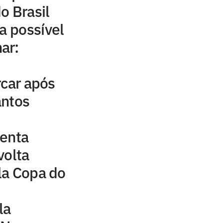
o Brasil
a possível
ar:
rcar após
antos
senta
volta
la Copa do
la