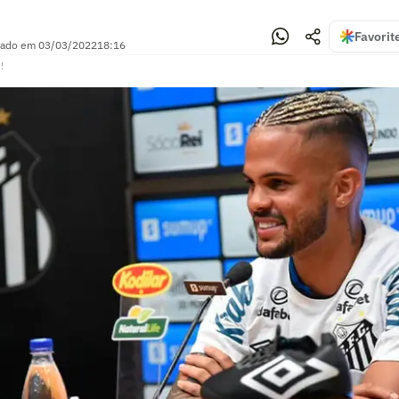
Favorit
zado em
03/03/2022
18:16
!