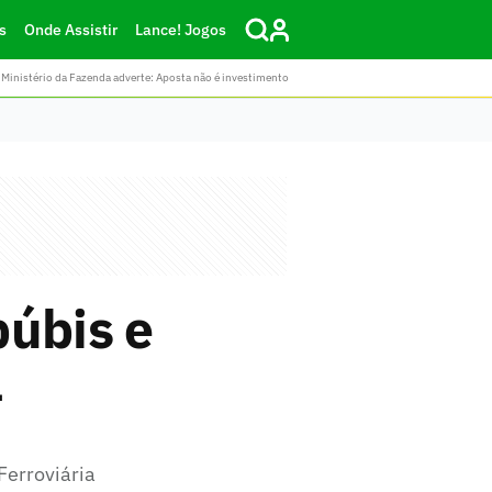
s
Onde Assistir
Lance! Jogos
Ministério da Fazenda adverte: Aposta não é investimento
púbis e
a
Ferroviária