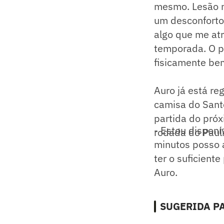
mesmo. Lesão n
um desconforto 
algo que me at
temporada. O p
fisicamente bem
Auro já está re
camisa do Santo
partida do próx
- Estou disponí
rodada do Pauli
minutos posso 
ter o suficient
Auro.
SUGERIDA PA