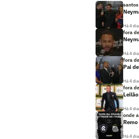
santos
Neymar
Há 4 dia
fora d
Neymar
Há 4 dia
fora d
Pai de
Há 4 dia
fora d
Leilão
Há 4 dia
onde as
Remo x
Há 4 dia