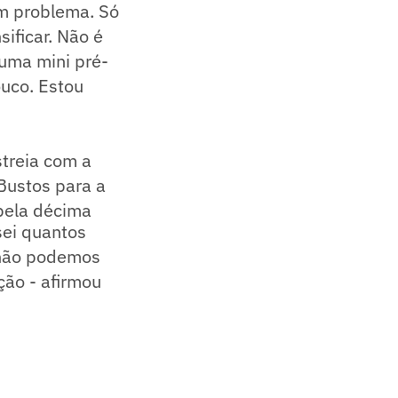
um problema. Só
ificar. Não é
 uma mini pré-
uco. Estou
streia com a
Bustos para a
 pela décima
sei quantos
 não podemos
ção - afirmou