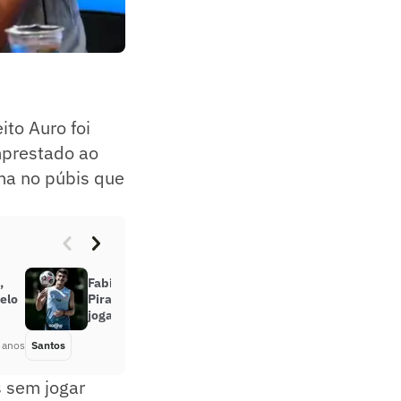
ito Auro foi
mprestado ao
ema no púbis que
,
Fabián Bustos quer recuperar
elo
Pirani e elogia o futebol do jovem
jogador
 anos
Santos
Há 4 anos
s sem jogar