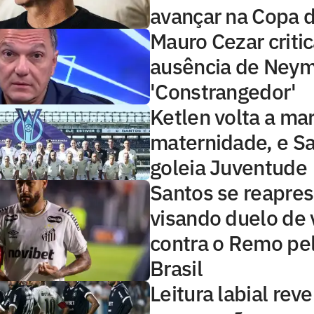
avançar na Copa d
Mauro Cezar critic
ausência de Neym
'Constrangedor'
Ketlen volta a ma
maternidade, e S
goleia Juventude
Santos se reapre
visando duelo de 
contra o Remo pe
Brasil
Leitura labial reve