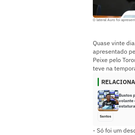
O lateral Auro foi apresen
Quase vinte dia
apresentado pel
Peixe pelo Toro
teve na tempor
RELACION
Bustos 
volante
estatur
Santos
- Só foi um des