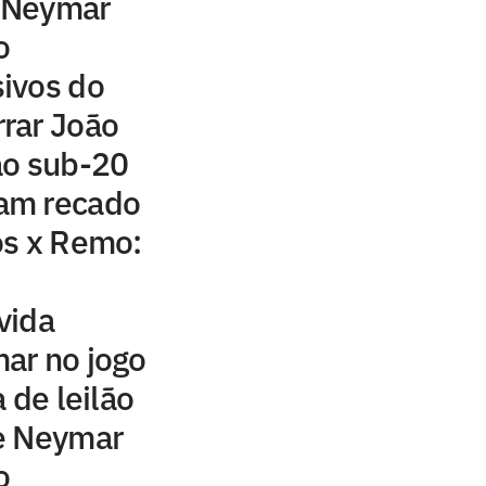
 Neymar
o
ivos do
rar João
ão sub-20
am recado
os x Remo:
vida
ar no jogo
 de leilão
e Neymar
o