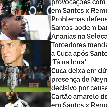
provocações com
em Santos x Rem
Problemas defens
Santos podem bar
Ananias na Seleç
Torcedores mand
a Cuca após Sant
'Tá na hora'
Cuca deixa em dú
presença de Neym
decisivo por causa
Cartão amarelo d
em Santos x Rem