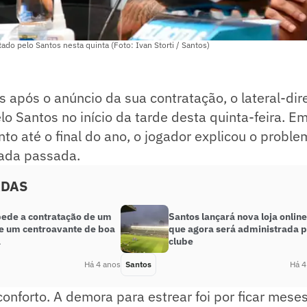
tado pelo Santos nesta quinta (Foto: Ivan Storti / Santos)
s após o anúncio da sua contratação, o lateral-dire
o Santos no início da tarde desta quinta-feira. E
nto até o final do ano, o jogador explicou o probl
ada passada.
ADAS
pede a contratação de um
Santos lançará nova loja online
 e um centroavante de boa
que agora será administrada p
a
clube
Há 4 anos
Santos
Há 4
conforto. A demora para estrear foi por ficar mese