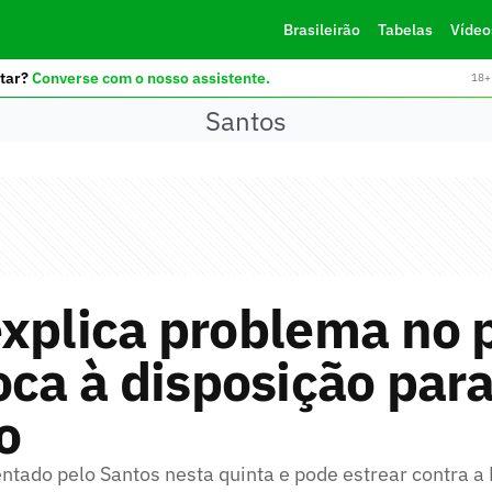
Brasileirão
Tabelas
Vídeo
tar?
Converse com o nosso assistente.
18+ 
Santos
xplica problema no 
oca à disposição par
o
entado pelo Santos nesta quinta e pode estrear contra a 