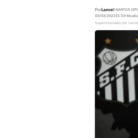
Por
Lance!
•
SANTOS (SP)
03/03/2022
15:33
•
Atuali
Supervisionado
por
Lance