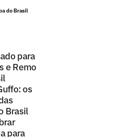
pa do Brasil
nado para
os e Remo
il
Guffo: os
 das
o Brasil
brar
sa para