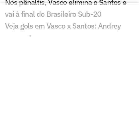
Nos pênaltis, Vasco elimina o Santos e
vai à final do Brasileiro Sub-20
Veja gols em Vasco x Santos: Andrey
marca duas vezes
Santos terá fan fest em dias de jogos na
Vila Belmiro
Neymar recebe homenagem do Santos
no Memorial das Conquistas
Busto em homenagem a Neymar na Vila
Belmiro repercute: 'Herói'
Santos visita o Vasco em busca da
classificação à final do Brasileiro Sub-20