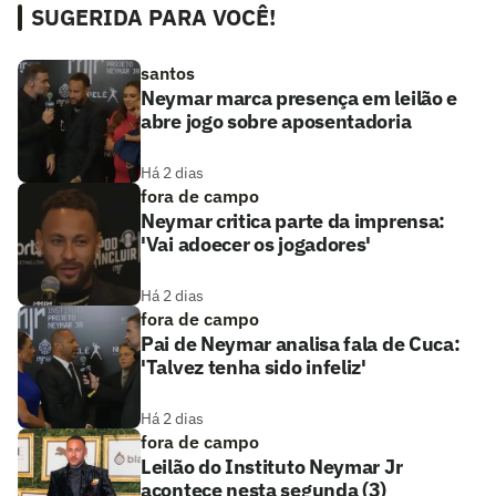
SUGERIDA PARA VOCÊ!
santos
Neymar marca presença em leilão e
abre jogo sobre aposentadoria
Há 2 dias
fora de campo
Neymar critica parte da imprensa:
'Vai adoecer os jogadores'
Há 2 dias
fora de campo
Pai de Neymar analisa fala de Cuca:
'Talvez tenha sido infeliz'
Há 2 dias
fora de campo
Leilão do Instituto Neymar Jr
acontece nesta segunda (3)