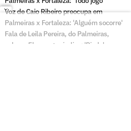
Palmeiras x Fortaleza: 'Todo jogo'
Voz de Caio Ribeiro preocupa em
Palmeiras x Fortaleza: 'Alguém socorre'
Fala de Leila Pereira, do Palmeiras,
sobre o Flamengo viraliza: 'Piada'
Qualidade de imagem da Globo em
Palmeiras x Fortaleza gera incômodo
Abel escala Palmeiras e faz mudanças
para enfrentar o Fortaleza; veja os
nomes
Palmeiras derrota o Internacional no
Brasileirão Feminino