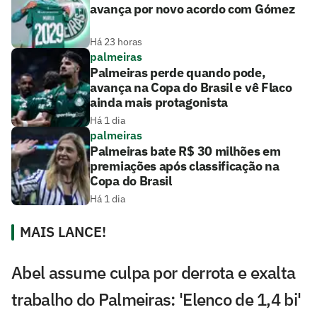
avança por novo acordo com Gómez
Há 23 horas
palmeiras
Palmeiras perde quando pode,
avança na Copa do Brasil e vê Flaco
ainda mais protagonista
Há 1 dia
palmeiras
Palmeiras bate R$ 30 milhões em
premiações após classificação na
Copa do Brasil
Há 1 dia
MAIS LANCE!
Abel assume culpa por derrota e exalta
trabalho do Palmeiras: 'Elenco de 1,4 bi'