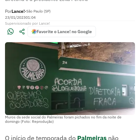
Por
Lance!
•
São Paulo (SP)
23/01/2023
01:04
Supervisionado
por
Lance!
Favorite o Lance! no Google
Muros da sede social do Palmeiras foram pichados no fim da noite de
domingo (Foto: Reprodução)
O início de temporada do
Palmeiras
não