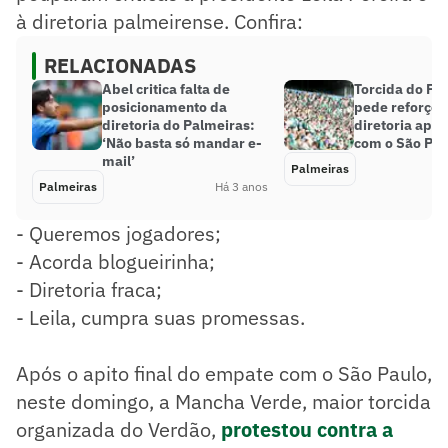
à diretoria palmeirense. Confira:
RELACIONADAS
Abel critica falta de
Torcida do Pa
posicionamento da
pede reforços 
diretoria do Palmeiras:
diretoria apó
‘Não basta só mandar e-
com o São Pau
mail’
Palmeiras
Palmeiras
Há 3 anos
- Queremos jogadores;​
- Acorda blogueirinha;
- Diretoria fraca;
​- Leila, cumpra suas promessas.
Após o apito final do empate com o São Paulo,
neste domingo, a Mancha Verde, maior torcida
organizada do Verdão,
protestou contra a