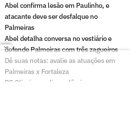
Abel confirma lesão em Paulinho, e
atacante deve ser desfalque no
Palmeiras
Abel detalha conversa no vestiário e
defende Palmeiras com três zagueiros
Dê suas notas: avalie as atuações em
Palmeiras x Fortaleza
PC Oliveira analisa polêmica em
Palmeiras x Fortaleza
Palmeiras vence o Fortaleza e abre boa
vantagem na Copa do Brasil
Atuação de Arias em Palmeiras x