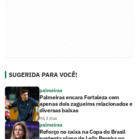
SUGERIDA PARA VOCÊ!
palmeiras
Palmeiras encara Fortaleza com
apenas dois zagueiros relacionados e
diversas baixas
Há 3 dias
palmeiras
Reforço no caixa na Copa do Brasil
sustenta plano de Leila Pereira no