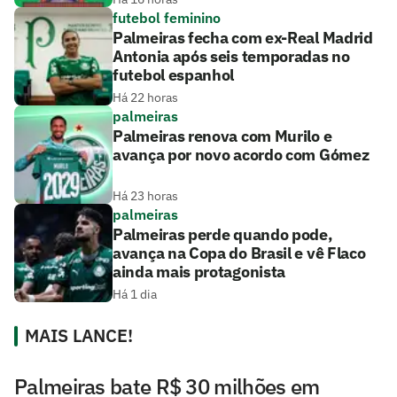
futebol feminino
Palmeiras fecha com ex-Real Madrid
Antonia após seis temporadas no
futebol espanhol
Há 22 horas
palmeiras
Palmeiras renova com Murilo e
avança por novo acordo com Gómez
Há 23 horas
palmeiras
Palmeiras perde quando pode,
avança na Copa do Brasil e vê Flaco
ainda mais protagonista
Há 1 dia
MAIS LANCE!
Palmeiras bate R$ 30 milhões em