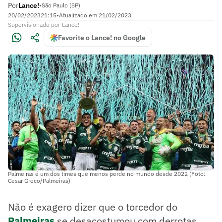
Por
Lance!
•
São Paulo (SP)
20/02/2023
21:15
•
Atualizado em
21/02/2023
Supervisionado
por
Lance!
Favorite o Lance! no Google
Palmeiras é um dos times que menos perde no mundo desde 2022 (Foto:
Cesar Greco/Palmeiras)
Não é exagero dizer que o torcedor do
Palmeiras
se desacostumou com derrotas.