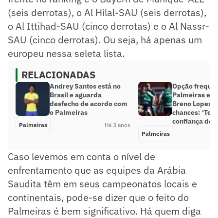
(seis derrotas), o Al Hilal-SAU (seis derrotas),
o Al Ittihad-SAU (cinco derrotas) e o Al Nassr-
SAU (cinco derrotas). Ou seja, há apenas um
europeu nessa seleta lista.
RELACIONADAS
Andrey Santos está no
Opção frequen
Brasil e aguarda
Palmeiras em 
desfecho de acordo com
Breno Lopes a
o Palmeiras
chances: ‘Ten
confiança do 
Palmeiras
Há 3 anos
Palmeiras
Caso levemos em conta o nível de
enfrentamento que as equipes da Arábia
Saudita têm em seus campeonatos locais e
continentais, pode-se dizer que o feito do
Palmeiras é bem significativo. Há quem diga