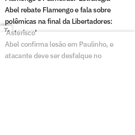
Abel rebate Flamengo e fala sobre
polêmicas na final da Libertadores:
'Asterisco'
Abel confirma lesão em Paulinho, e
atacante deve ser desfalque no
Palmeiras
Abel detalha conversa no vestiário e
defende Palmeiras com três zagueiros
Dê suas notas: avalie as atuações em
Palmeiras x Fortaleza
PC Oliveira analisa polêmica em