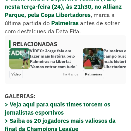
nesta terça-feira (24), às 21h30, no Allianz
Parque, pela Copa Libertadores
, marca a
última partida do
Palmeiras
antes de sofrer
com desfalques da Data Fifa.
RELACIONADAS
VÍDEO: Jorge fala em
Palmeiras ent
fazer mais história pelo
campo buscan
Palmeiras na Liberta:
mais história 
‘Vamos entrar com tudo’
Libertadores
Vídeo
Há 4 anos
Palmeiras
GALERIAS:
> Veja aqui para quais times torcem os
jornalistas esportivos
> Saiba os 20 jogadores mais valiosos da
final da Champions League