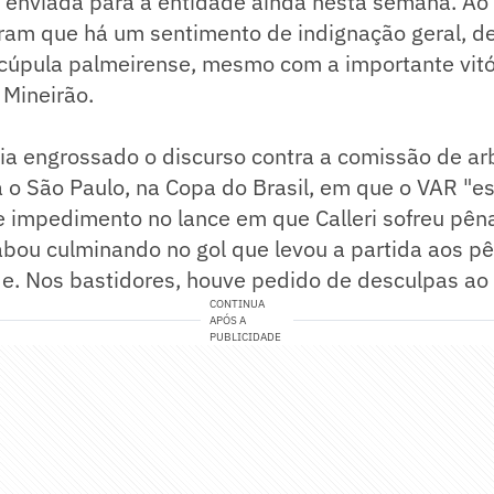
á enviada para a entidade ainda nesta semana. Ao
aram que há um sentimento de indignação geral, d
 cúpula palmeirense, mesmo com a importante vitó
 Mineirão.
ia engrossado o discurso contra a comissão de ar
a o São Paulo, na Copa do Brasil, em que o VAR "
de impedimento no lance em que Calleri sofreu pên
ou culminando no gol que levou a partida aos pên
de. Nos bastidores, houve pedido de desculpas ao 
CONTINUA
APÓS A
PUBLICIDADE