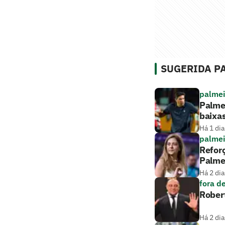
SUGERIDA PA
palmei
Palmei
baixa
Há 1 dia
palmei
Reforç
Palme
Há 2 dia
fora d
Robert
Há 2 dia