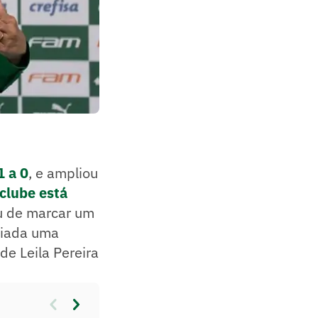
1 a 0
, e ampliou
clube está
u de marcar um
nviada uma
de Leila Pereira