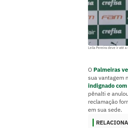
Leila Pereira deve ir até
O
Palmeiras ve
sua vantagem n
indignado com 
pênalti e anulo
reclamação form
em sua sede.
RELACION