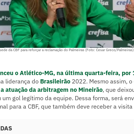
 a sede da CBF para reforçar a reclamação do Palmeiras (Foto: Cesar Greco/Palmeiras)
nceu o Atlético-MG, na última quarta-feira, por 
a liderança do
Brasileirão
2022. Mesmo assim, o
a atuação da arbitragem no Mineirão
, que deixo
u um gol legítimo da equipe. Dessa forma, será e
al para a CBF, que também deve receber a visita 
ADAS