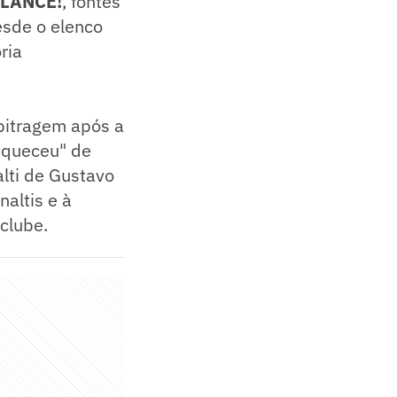
LANCE!
, fontes
esde o elenco
ria
bitragem após a
esqueceu" de
alti de Gustavo
altis e à
clube.