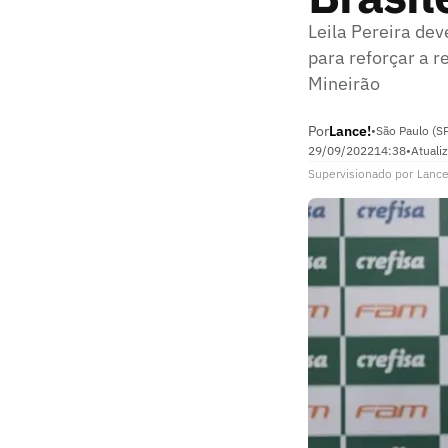
Leila Pereira de
para reforçar a 
Mineirão
Por
Lance!
•
São Paulo (S
29/09/2022
14:38
•
Atuali
Supervisionado
por
Lance