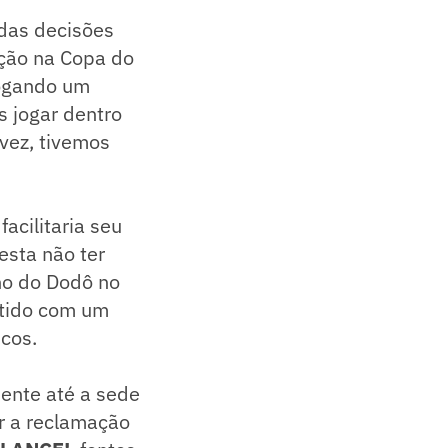
 das decisões
ção na Copa do
jogando um
s jogar dentro
vez, tivemos
acilitaria seu
esta não ter
nho do Dodô no
rtido com um
cos.
mente até a sede
ar a reclamação