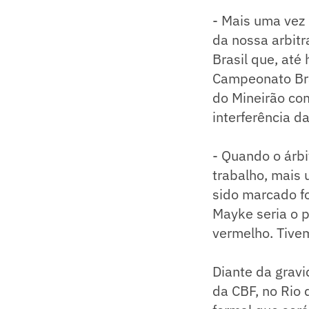
- Mais uma vez 
da nossa arbit
Brasil que, at
Campeonato Bras
do Mineirão co
interferência d
- Quando o árbi
trabalho, mais 
sido marcado fo
Mayke seria o p
vermelho. Tive
Diante da gravi
da CBF, no Rio 