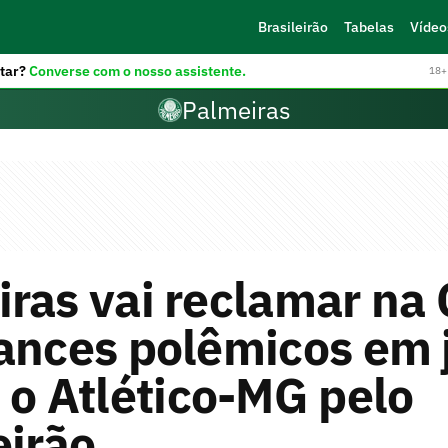
Brasileirão
Tabelas
Vídeo
tar?
Converse com o nosso assistente.
18+ 
Palmeiras
ras vai reclamar na
ances polêmicos em 
 o Atlético-MG pelo
eirão