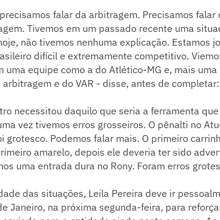
precisamos falar da arbitragem. Precisamos falar
ragem. Tivemos em um passado recente uma situa
é hoje, não tivemos nenhuma explicação. Estamos 
ileiro difícil e extremamente competitivo. Viemo
m uma equipe como a do Atlético-MG e, mais uma 
a arbitragem e do VAR - disse, antes de completar:
tro necessitou daquilo que seria a ferramenta que f
uma vez tivemos erros grosseiros. O pênalti no Atu
i grotesco. Podemos falar mais. O primeiro carri
rimeiro amarelo, depois ele deveria ter sido adve
mos uma entrada dura no Rony. Foram erros grotes
dade das situações, Leila Pereira deve ir pessoal
de Janeiro, na próxima segunda-feira, para reforç