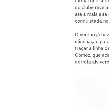
formal que ser
do clube revel
até a mais alta
conquistada no
O Verdão já hav
eliminação par
traçar a linha 
Gómez, que acab
derrota alviver