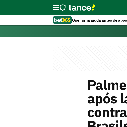
Quer uma ajuda antes de apos
Palmei
após l
contra
Brasil