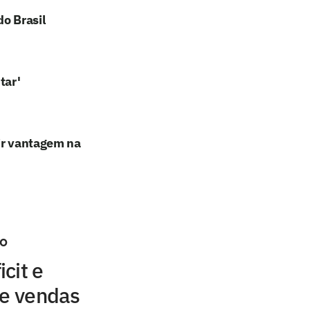
o Brasil
tar'
rir vantagem na
°
cit e
 e vendas