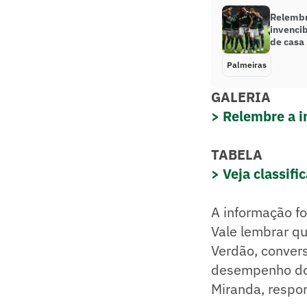
Relembr
invencib
de casa 
Palmeiras
GALERIA
> Relembre a i
TABELA
> Veja classifi
A informação f
Vale lembrar qu
Verdão, conver
desempenho do 
Miranda, respon