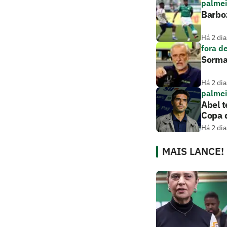
palmei
Barboz
Há 2 dia
fora d
Sorma
Há 2 dia
palmei
Abel t
Copa d
Há 2 dia
MAIS LANCE!