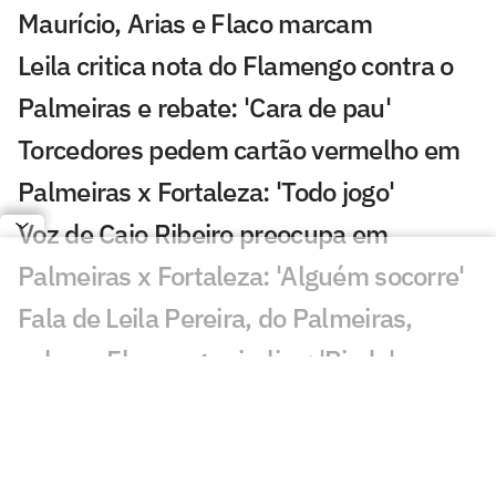
Maurício, Arias e Flaco marcam
Leila critica nota do Flamengo contra o
Palmeiras e rebate: 'Cara de pau'
Torcedores pedem cartão vermelho em
Palmeiras x Fortaleza: 'Todo jogo'
Voz de Caio Ribeiro preocupa em
Palmeiras x Fortaleza: 'Alguém socorre'
Fala de Leila Pereira, do Palmeiras,
sobre o Flamengo viraliza: 'Piada'
Qualidade de imagem da Globo em
Palmeiras x Fortaleza gera incômodo
Abel escala Palmeiras e faz mudanças