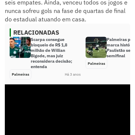
seis empates. Ainda, venceu todos os jogos e
nunca sofreu gols na fase de quartas de final
do estadual atuando em casa.
RELACIONADAS
Scarpa consegue
Palmeiras pod
bloqueio de R$ 1,8
marca históri
milhão de Willian
Paulistão se a
Bigode, mas juiz
semifinal
reconsidera decisão;
Palmeiras
entenda
Palmeiras
Há 3 anos