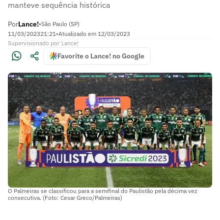
manteve sequência histórica
Por
Lance!
•
São Paulo (SP)
11/03/2023
21:21
•
Atualizado em
12/03/2023
Supervisionado
por
Lance!
Favorite o Lance! no Google
O Palmeiras se classificou para a semifinal do Paulistão pela décima vez
consecutiva. (Foto: Cesar Greco/Palmeiras)