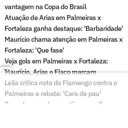
vantagem na Copa do Brasil
Atuação de Arias em Palmeiras x
Fortaleza ganha destaque: 'Barbaridade'
Maurício chama atenção em Palmeiras x
Fortaleza: 'Que fase'
Veja gols em Palmeiras x Fortaleza:
Maurício, Arias e Flaco marcam
Leila critica nota do Flamengo contra o
Palmeiras e rebate: 'Cara de pau'
Torcedores pedem cartão vermelho em
Palmeiras x Fortaleza: 'Todo jogo'
Voz de Caio Ribeiro preocupa em