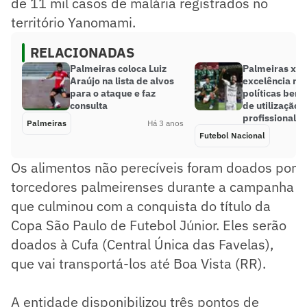
de 11 mil casos de malária registrados no
território Yanomami.
RELACIONADAS
Palmeiras coloca Luiz
Palmeiras x S
Araújo na lista de alvos
excelência na
para o ataque e faz
políticas bem 
consulta
de utilização 
profissional
Palmeiras
Há 3 anos
Futebol Nacional
Os alimentos não perecíveis foram doados por
torcedores palmeirenses durante a campanha
que culminou com a conquista do título da
Copa São Paulo de Futebol Júnior. Eles serão
doados à Cufa (Central Única das Favelas),
que vai transportá-los até Boa Vista (RR).
A entidade disponibilizou três pontos de