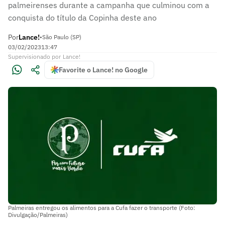
palmeirenses durante a campanha que culminou com a
conquista do título da Copinha deste ano
Por
Lance!
•
São Paulo (SP)
03/02/2023
13:47
Supervisionado
por
Lance!
Favorite o Lance! no Google
Palmeiras entregou os alimentos para a Cufa fazer o transporte (Foto:
Divulgação/Palmeiras)