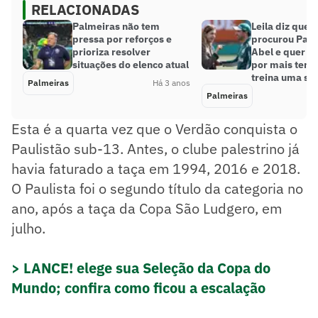
RELACIONADAS
Palmeiras não tem
Leila diz que 
pressa por reforços e
procurou Palm
prioriza resolver
Abel e quer tr
situações do elenco atual
por mais temp
treina uma se
Palmeiras
Há 3 anos
Palmeiras
Esta é a quarta vez que o Verdão conquista o
Paulistão sub-13. Antes, o clube palestrino já
havia faturado a taça em 1994, 2016 e 2018.
O Paulista foi o segundo título da categoria no
ano, após a taça da Copa São Ludgero, em
julho.
> LANCE! elege sua Seleção da Copa do
Mundo; confira como ficou a escalação