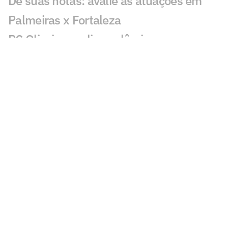
Dê suas notas: avalie as atuações em
Palmeiras x Fortaleza
PC Oliveira analisa polêmica em
Palmeiras x Fortaleza
Palmeiras vence o Fortaleza e abre boa
vantagem na Copa do Brasil
Atuação de Arias em Palmeiras x
Fortaleza ganha destaque: 'Barbaridade'
Maurício chama atenção em Palmeiras x
Fortaleza: 'Que fase'
Veja gols em Palmeiras x Fortaleza:
Maurício, Arias e Flaco marcam