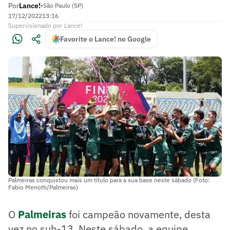
Por
Lance!
•
São Paulo (SP)
17/12/2022
13:16
Supervisionado
por
Lance!
Favorite o Lance! no Google
Palmeiras conquistou mais um título para a sua base neste sábado (Foto:
Fabio Menotti/Palmeiras)
O
Palmeiras
foi campeão novamente, desta
vez no sub-13. Neste sábado, a equipe