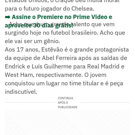
para o futuro jogador do Chelsea.
➡️ Assine o Premiere no Prime Video e
- Acho que é um grande talento que vem
aproveite 30 dias grátis!
surgindo hoje no futebol brasileiro. Acho que
ele vai ser um gênio.
Aos 17 anos, Estêvão é o grande protagonista
da equipe de Abel Ferreira após as saídas de
Endrick e Luís Guilherme para Real Madrid e
West Ham, respectivamente. O jovem
conquistou um lugar no time titular e é peça
indiscutível.
CONTINUA
APÓS A
PUBLICIDADE