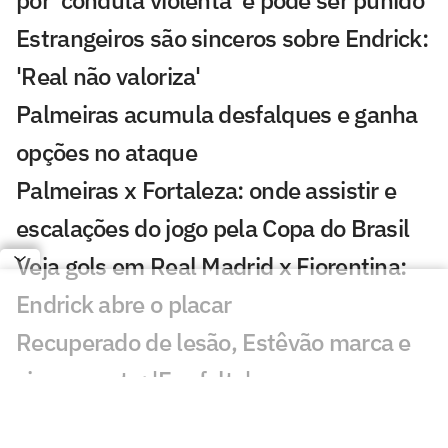
Estrangeiros são sinceros sobre Endrick:
'Real não valoriza'
Palmeiras acumula desfalques e ganha
opções no ataque
Palmeiras x Fortaleza: onde assistir e
escalações do jogo pela Copa do Brasil
Veja gols em Real Madrid x Fiorentina:
Endrick abre o placar
Recuperado de lesão, Estêvão marca e
vira assunto: 'Fez falta'
Copa impulsiona destaques do