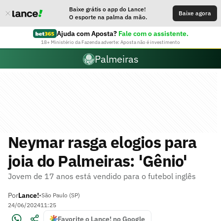
Baixe grátis o app do Lance!
Baixe agora
O esporte na palma da mão.
Ajuda com Aposta?
Fale com o assistente.
18+ Ministério da Fazenda adverte: Aposta não é investimento
Palmeiras
Neymar rasga elogios para
joia do Palmeiras: 'Gênio'
Jovem de 17 anos está vendido para o futebol inglês
Por
Lance!
•
São Paulo (SP)
24/06/2024
11:25
Favorite o Lance! no Google