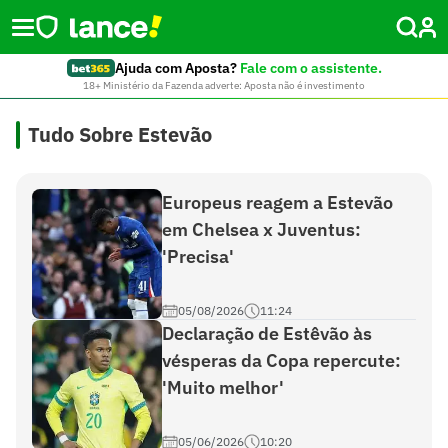
Ajuda com Aposta?
Fale com o assistente.
18+ Ministério da Fazenda adverte: Aposta não é investimento
Tudo Sobre Estevão
Europeus reagem a Estevão
em Chelsea x Juventus:
'Precisa'
05/08/2026
11:24
Declaração de Estêvão às
vésperas da Copa repercute:
'Muito melhor'
05/06/2026
10:20