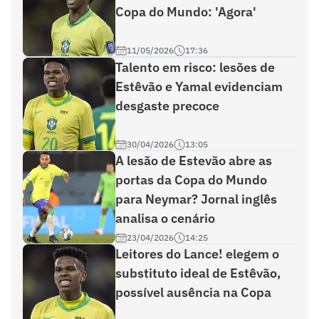
Copa do Mundo: 'Agora'
11/05/2026
17:36
Talento em risco: lesões de
Estêvão e Yamal evidenciam
desgaste precoce
30/04/2026
13:05
A lesão de Estevão abre as
portas da Copa do Mundo
para Neymar? Jornal inglês
analisa o cenário
23/04/2026
14:25
Leitores do Lance! elegem o
substituto ideal de Estêvão,
possível ausência na Copa