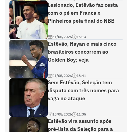
Lesionado, Estêvão faz cesta
com o pé em Franca x
Pinheiros pela final do NBB
31/05/2026
16:13
Estêvão, Rayan e mais cinco
brasileiros concorrem ao
Golden Boy; veja
21/05/2026
18:41
Sem Estêvão, Seleção tem
disputa com três nomes para
vaga no ataque
18/05/2026
11:35
Estêvão vira assunto após
pré-lista da Seleção para a