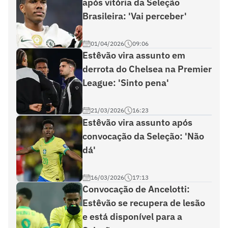
após vitória da Seleção
Brasileira: 'Vai perceber'
01/04/2026
09:06
Estêvão vira assunto em
derrota do Chelsea na Premier
League: 'Sinto pena'
21/03/2026
16:23
Estêvão vira assunto após
convocação da Seleção: 'Não
dá'
16/03/2026
17:13
Convocação de Ancelotti:
Estêvão se recupera de lesão
e está disponível para a