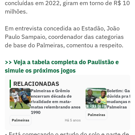
concluídas em 2022, giram em torno de R$ 10
milhões.
Em entrevista concedida ao Estadão, João
Paulo Sampaio, coordenador das categorias
de base do Palmeiras, comentou a respeito.
>> Veja a tabela completa do Paulistão e
simule os próximos jogos
RELACIONADAS
Palmeiras e Grêmio
Boletim: Gabri
encerram década de
dúvida pra fin
rivalidade em mata-
mudanças na 
matas relembrando anos
Palmeiras
1990
Palmeiras
Palmeiras
Há 5 anos
- Está começando o estudo do solo e parte de