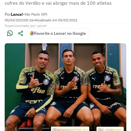
cofres do Verdão e vai abrigar mais de 100 atletas
Por
Lance!
•
São Paulo (SP)
05/03/2021
00:16
•
Atualizado em
05/03/2021
Supervisionado
por
Lance!
Favorite o Lance! no Google