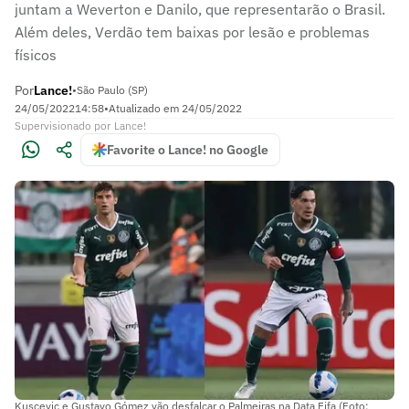
juntam a Weverton e Danilo, que representarão o Brasil.
Além deles, Verdão tem baixas por lesão e problemas
físicos
Por
Lance!
•
São Paulo (SP)
24/05/2022
14:58
•
Atualizado em
24/05/2022
Supervisionado
por
Lance!
Favorite o Lance! no Google
Kuscevic e Gustavo Gómez vão desfalcar o Palmeiras na Data Fifa (Foto: