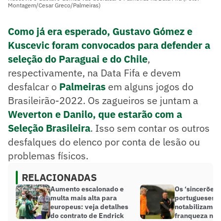
Montagem/Cesar Greco/Palmeiras)
Como já era esperado, Gustavo Gómez e
Kuscevic foram convocados para defender a
seleção do Paraguai e do Chile
,
respectivamente, na Data Fifa e devem
desfalcar o
Palmeiras
em alguns jogos do
Brasileirão-2022. Os zagueiros se juntam a
Weverton e Danilo, que estarão com a
Seleção Brasileira
. Isso sem contar os outros
desfalques do elenco por conta de lesão ou
problemas físicos.
RELACIONADAS
Aumento escalonado e
Os ‘sincerões’
multa mais alta para
portugueses no
europeus: veja detalhes
notabilizam p
do contrato de Endrick
franqueza nas