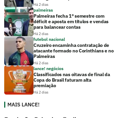
Há 2 dias
palmeiras
Palmeiras fecha 1° semestre com
déficit e aposta em títulos e vendas
para balancear contas
Há 2 dias
futebol nacional
Cruzeiro encaminha contratação de
atacante formado no Corinthians e no
Palmeiras
Há 2 dias
lance! negócios
Classificados nas oitavas de final da
Copa do Brasil faturam alta
premiação
Há 2 dias
MAIS LANCE!