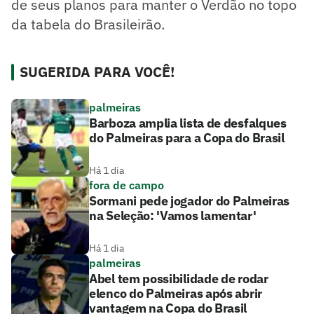
de seus planos para manter o Verdão no topo
da tabela do Brasileirão.
SUGERIDA PARA VOCÊ!
palmeiras
Barboza amplia lista de desfalques
do Palmeiras para a Copa do Brasil
Há 1 dia
fora de campo
Sormani pede jogador do Palmeiras
na Seleção: 'Vamos lamentar'
Há 1 dia
palmeiras
Abel tem possibilidade de rodar
elenco do Palmeiras após abrir
vantagem na Copa do Brasil