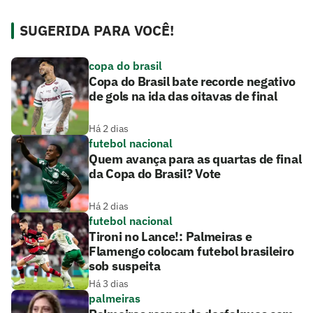
SUGERIDA PARA VOCÊ!
copa do brasil
Copa do Brasil bate recorde negativo
de gols na ida das oitavas de final
Há 2 dias
futebol nacional
Quem avança para as quartas de final
da Copa do Brasil? Vote
Há 2 dias
futebol nacional
Tironi no Lance!: Palmeiras e
Flamengo colocam futebol brasileiro
sob suspeita
Há 3 dias
palmeiras