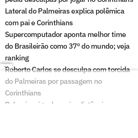
Lateral do Palmeiras explica polêmica
com pai e Corinthians
Supercomputador aponta melhor time
do Brasileirão como 37º do mundo; veja
ranking
Roberto Carlos se desculpa com torcida
do Palmeiras por passagem no
Corinthians
Palmeiras iguala maior distância para o
Flamengo no Brasileirão e mostra força
como visitante