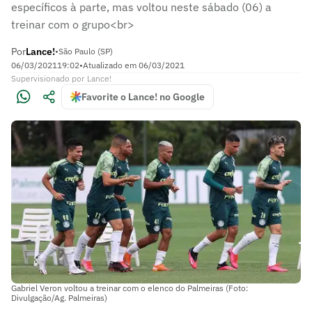
específicos à parte, mas voltou neste sábado (06) a
treinar com o grupo<br>
Por
Lance!
•
São Paulo (SP)
06/03/2021
19:02
•
Atualizado em
06/03/2021
Supervisionado
por
Lance!
Favorite o Lance! no Google
Gabriel Veron voltou a treinar com o elenco do Palmeiras (Foto:
Divulgação/Ag. Palmeiras)