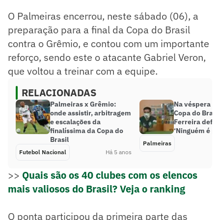
O Palmeiras encerrou, neste sábado (06), a
preparação para a final da Copa do Brasil
contra o Grêmio, e contou com um importante
reforço, sendo este o atacante Gabriel Veron,
que voltou a treinar com a equipe.
RELACIONADAS
Palmeiras x Grêmio:
Na véspera da 
onde assistir, arbitragem
Copa do Brasil
e escalações da
Ferreira defe
finalíssima da Copa do
‘Ninguém é per
Brasil
Palmeiras
Futebol Nacional
Há 5 anos
>>
Quais são os 40 clubes com os elencos
mais valiosos do Brasil? Veja o ranking
O ponta participou da primeira parte das