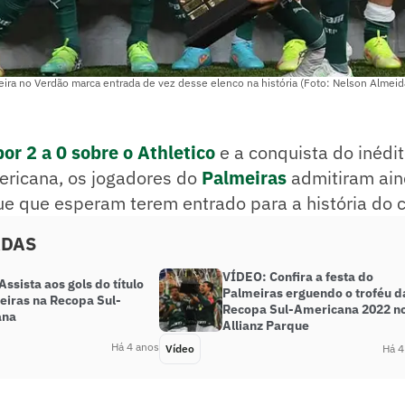
reira no Verdão marca entrada de vez desse elenco na história (Foto: Nelson Almei
por 2 a 0 sobre o Athletico
e a conquista do inédit
ricana, os jogadores do
Palmeiras
admitiram ai
ue que esperam terem entrado para a história do c
ADAS
VÍDEO: Confira a festa do
ssista aos gols do título
Palmeiras erguendo o troféu d
eiras na Recopa Sul-
Recopa Sul-Americana 2022 n
ana
Allianz Parque
Há 4 anos
Vídeo
Há 4