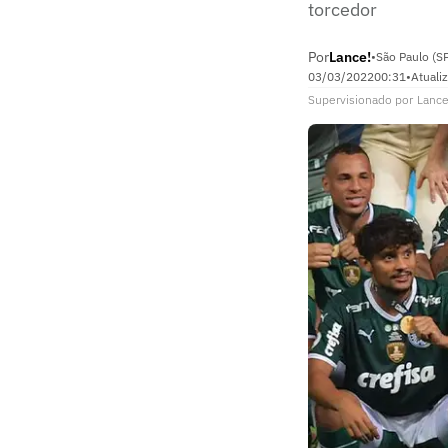
torcedor
Por
Lance!
•
São Paulo (S
03/03/2022
00:31
•
Atuali
Supervisionado
por
Lance