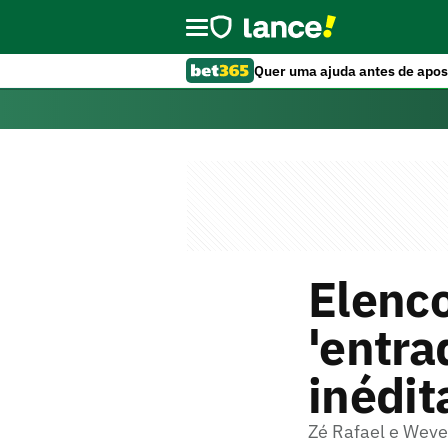
Quer uma ajuda antes de apos
Elenco
'entra
inédit
Zé Rafael e Weve