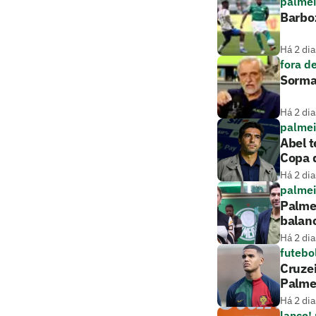
palmei
Barboz
Há 2 dia
fora d
Sorma
Há 2 dia
palmei
Abel t
Copa d
Há 2 dia
palmei
Palmei
balan
Há 2 dia
futebo
Cruze
Palme
Há 2 dia
lance!