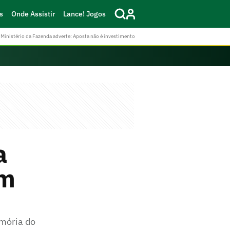
s
Onde Assistir
Lance! Jogos
Ministério da Fazenda adverte: Aposta não é investimento
a
om
emória do