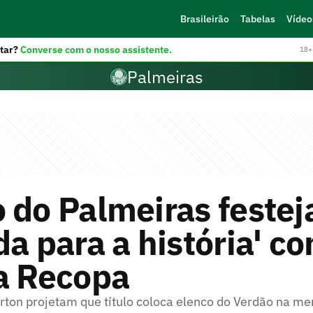
Brasileirão
Tabelas
Vídeo
tar?
Converse com o nosso assistente.
18+ 
Palmeiras
 do Palmeiras festej
da para a história' c
a Recopa
rton projetam que título coloca elenco do Verdão na m