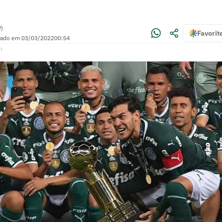
P)
Favorit
zado em
03/03/2022
00:54
!