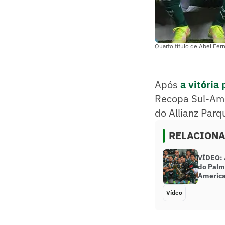
Quarto título de Abel Fer
Após
a vitória 
Recopa Sul-Ame
do Allianz Parq
RELACION
VÍDEO: A
do Palm
Americ
Vídeo