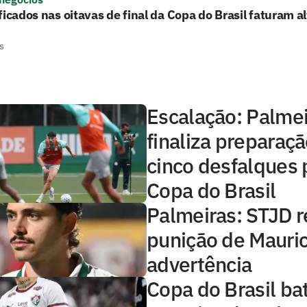
ficados nas oitavas de final da Copa do Brasil faturam a
s
Escalação: Palme
finaliza preparaç
cinco desfalques 
Copa do Brasil
Palmeiras: STJD 
punição de Mauric
advertência
Copa do Brasil ba