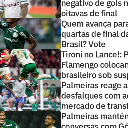
negativo de gols n
oitavas de final
Quem avança para
quartas de final 
Brasil? Vote
Tironi no Lance!: 
Flamengo colocam
brasileiro sob sus
Palmeiras reage 
desfalques com a
mercado de trans
Palmeiras manté
conversas com G