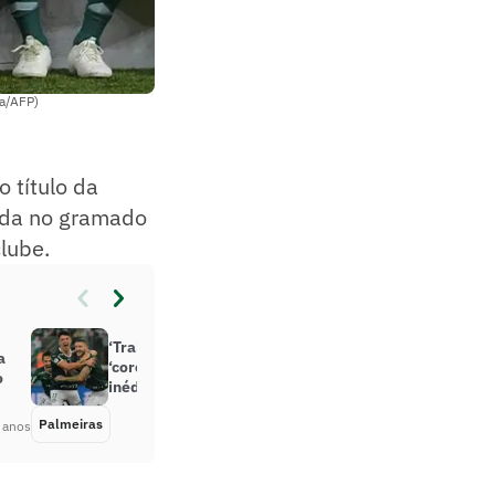
da/AFP)
o título da
nda no gramado
lube.
‘Trabalhador’, Zé Rafael se diz
a
‘coroado’ com gol de falta em título
o
inédito do Palmeiras
Palmeiras
Há 4 anos
 anos