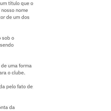
 um título que o
a nosso nome
utor de um dos
o sob o
' sendo
ta de uma forma
ra o clube.
da pelo fato de
onta da