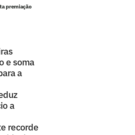
lta premiação
iras
ão e soma
para a
reduz
io a
te recorde