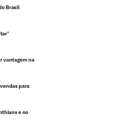
o Brasil
tar'
rir vantagem na
e vendas para
nthians e no