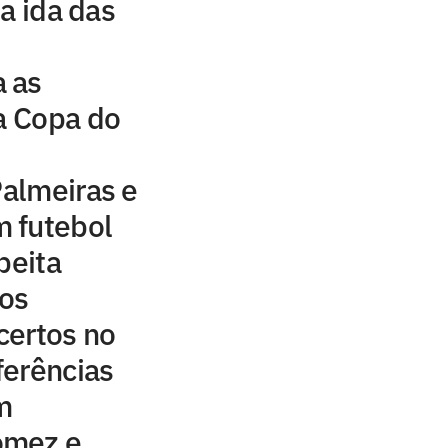
a ida das
 as
da Copa do
Palmeiras e
 futebol
peita
aos
certos no
ferências
m
ómez e