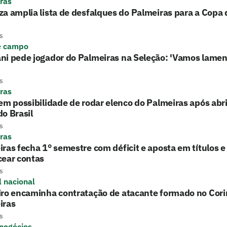
ras
a amplia lista de desfalques do Palmeiras para a Copa d
s
e campo
ni pede jogador do Palmeiras na Seleção: 'Vamos lamen
s
ras
em possibilidade de rodar elenco do Palmeiras após ab
o Brasil
s
ras
ras fecha 1° semestre com déficit e aposta em títulos 
cear contas
s
l nacional
iro encaminha contratação de atacante formado no Cori
iras
s
 negócios