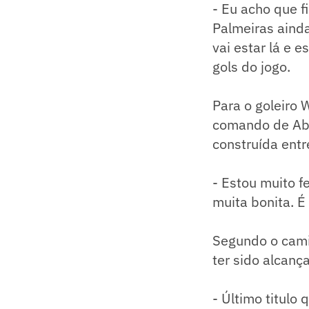
- Eu acho que f
Palmeiras aind
vai estar lá e 
gols do jogo.
Para o goleiro 
comando de Abel
construída entr
- Estou muito f
muita bonita. É
Segundo o camis
ter sido alcanç
- Último titulo