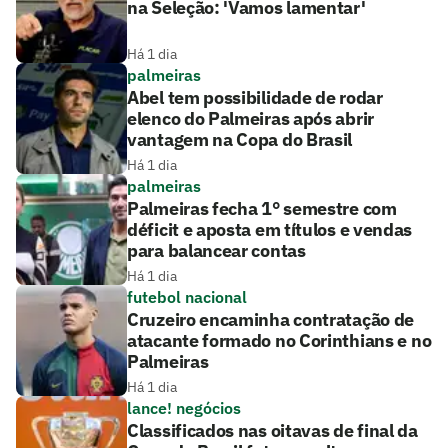
na Seleção: 'Vamos lamentar'
Há 1 dia
palmeiras
Abel tem possibilidade de rodar
elenco do Palmeiras após abrir
vantagem na Copa do Brasil
Há 1 dia
palmeiras
Palmeiras fecha 1° semestre com
déficit e aposta em títulos e vendas
para balancear contas
Há 1 dia
futebol nacional
Cruzeiro encaminha contratação de
atacante formado no Corinthians e no
Palmeiras
Há 1 dia
lance! negócios
Classificados nas oitavas de final da