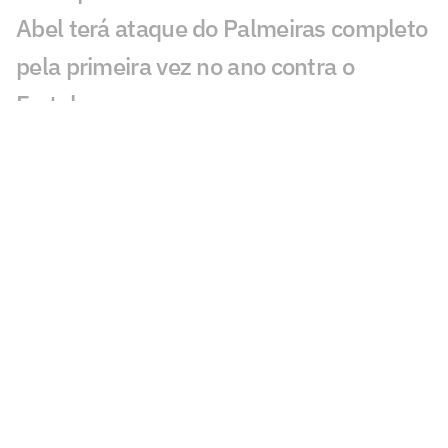
Abel terá ataque do Palmeiras completo
pela primeira vez no ano contra o
Fortaleza
Palmeiras se pronuncia após denúncia
contra Mauricio: 'Para que serve o
árbitro?'
Mauricio, do Palmeiras, é denunciado
por 'conduta violenta' e pode ser punido
Estrangeiros são sinceros sobre Endrick:
'Real não valoriza'
Palmeiras acumula desfalques e ganha
opções no ataque