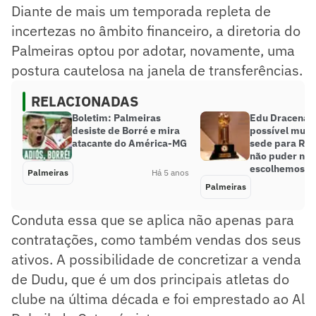
Diante de mais um temporada repleta de
incertezas no âmbito financeiro, a diretoria do
Palmeiras optou por adotar, novamente, uma
postura cautelosa na janela de transferências.
RELACIONADAS
Boletim: Palmeiras
Edu Dracena e
desiste de Borré e mira
possível mud
atacante do América-MG
sede para Rec
não puder no B
escolhemos o 
Palmeiras
Há 5 anos
Palmeiras
Conduta essa que se aplica não apenas para
contratações, como também vendas dos seus
ativos. A possibilidade de concretizar a venda
de Dudu, que é um dos principais atletas do
clube na última década e foi emprestado ao Al