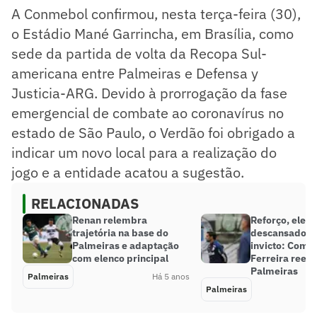
A Conmebol confirmou, nesta terça-feira (30),
o Estádio Mané Garrincha, em Brasília, como
sede da partida de volta da Recopa Sul-
americana entre Palmeiras e Defensa y
Justicia-ARG. Devido à prorrogação da fase
emergencial de combate ao coronavírus no
estado de São Paulo, o Verdão foi obrigado a
indicar um novo local para a realização do
jogo e a entidade acatou a sugestão.
RELACIONADAS
Renan relembra
Reforço, elen
trajetória na base do
descansado e
Palmeiras e adaptação
invicto: Como
com elenco principal
Ferreira reenc
Palmeiras
Palmeiras
Há 5 anos
Palmeiras