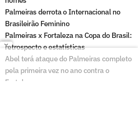
nomes
Palmeiras derrota o Internacional no
Brasileirão Feminino
Palmeiras x Fortaleza na Copa do Brasil:
retrospecto e estatísticas
Abel terá ataque do Palmeiras completo
pela primeira vez no ano contra o
Fortaleza
Palmeiras se pronuncia após denúncia
contra Mauricio: 'Para que serve o
árbitro?'
Mauricio, do Palmeiras, é denunciado