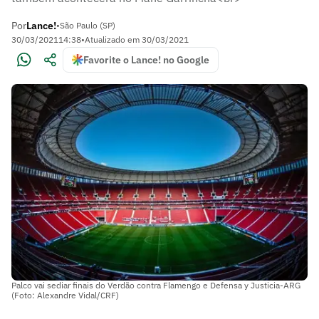
Por
Lance!
•
São Paulo (SP)
30/03/2021
14:38
•
Atualizado em
30/03/2021
Favorite o Lance! no Google
Palco vai sediar finais do Verdão contra Flamengo e Defensa y Justicia-ARG
(Foto: Alexandre Vidal/CRF)