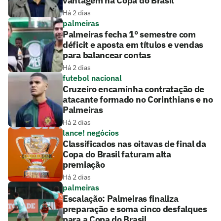
vantagem na Copa do Brasil
Há 2 dias
palmeiras
Palmeiras fecha 1° semestre com
déficit e aposta em títulos e vendas
para balancear contas
Há 2 dias
futebol nacional
Cruzeiro encaminha contratação de
atacante formado no Corinthians e no
Palmeiras
Há 2 dias
lance! negócios
Classificados nas oitavas de final da
Copa do Brasil faturam alta
premiação
Há 2 dias
palmeiras
Escalação: Palmeiras finaliza
preparação e soma cinco desfalques
para a Copa do Brasil