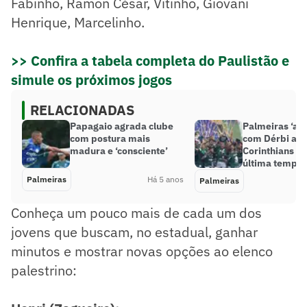
Fabinho, Ramon César, Vitinho, Giovani
Henrique, Marcelinho.
>> Confira a tabela completa do Paulistão e
simule os próximos jogos
RELACIONADAS
Papagaio agrada clube
Palmeiras ‘ab
com postura mais
com Dérbi apó
madura e ‘consciente’
Corinthians e
última tempo
Palmeiras
Há 5 anos
Palmeiras
Conheça um pouco mais de cada um dos
jovens que buscam, no estadual, ganhar
minutos e mostrar novas opções ao elenco
palestrino: