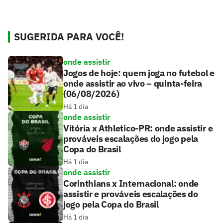
SUGERIDA PARA VOCÊ!
onde assistir
Jogos de hoje: quem joga no futebol e
onde assistir ao vivo – quinta-feira
(06/08/2026)
Há 1 dia
onde assistir
Vitória x Athletico-PR: onde assistir e
prováveis escalações do jogo pela
Copa do Brasil
Há 1 dia
onde assistir
Corinthians x Internacional: onde
assistir e prováveis escalações do
jogo pela Copa do Brasil
Há 1 dia