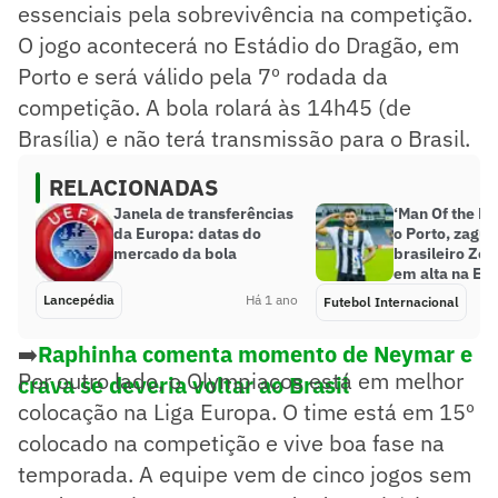
essenciais pela sobrevivência na competição.
O jogo acontecerá no Estádio do Dragão, em
Porto e será válido pela 7º rodada da
competição. A bola rolará às 14h45 (de
Brasília) e não terá transmissão para o Brasil.
RELACIONADAS
Janela de transferências
‘Man Of the Ma
da Europa: datas do
o Porto, zague
mercado da bola
brasileiro Zé 
em alta na Eu
Lancepédia
Há 1 ano
Futebol Internacional
➡️
Raphinha comenta momento de Neymar e
Por outro lado, o Olympiacos está em melhor
crava se deveria voltar ao Brasil
colocação na Liga Europa. O time está em 15º
colocado na competição e vive boa fase na
temporada. A equipe vem de cinco jogos sem