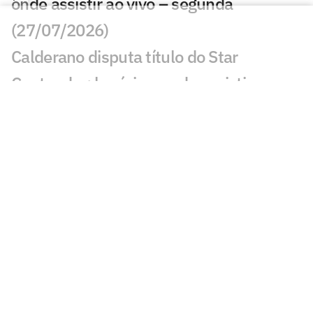
onde assistir ao vivo – segunda
(27/07/2026)
Calderano disputa título do Star
Contender; horário e onde assistir
Calderano e Takahashi na final do WTT
Star Contender; horário e onde assistir
Palmeiras x Atlético-MG: onde assistir e
escalações do jogo pelo Brasileirão
Fórmula 1 hoje: horários e onde assistir
ao GP da Hungria neste domingo (26)
Jogos de hoje: quem joga no futebol e
onde assistir ao vivo – domingo