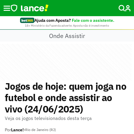
Ajuda com Aposta?
Fale com o assistente.
18+ Ministério da Fazenda adverte: Aposta não é investimento
Onde Assistir
Jogos de hoje: quem joga no
futebol e onde assistir ao
vivo (24/06/2025)
Veja os jogos televisionados desta terça
Por
Lance!
•
Rio de Janeiro (RJ)