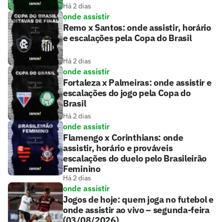
Há 2 dias
onde assistir
Remo x Santos: onde assistir, horário
e escalações pela Copa do Brasil
Há 2 dias
onde assistir
Fortaleza x Palmeiras: onde assistir e
escalações do jogo pela Copa do
Brasil
Há 2 dias
onde assistir
Flamengo x Corinthians: onde
assistir, horário e prováveis
escalações do duelo pelo Brasileirão
Feminino
Há 2 dias
onde assistir
Jogos de hoje: quem joga no futebol e
onde assistir ao vivo – segunda-feira
(03/08/2026)