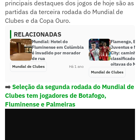
principais destaques dos jogos de hoje são as
partidas da terceira rodada do Mundial de
Clubes e da Copa Ouro.
RELACIONADAS
Mundial: Hotel do
Flamengo, Bay
Fluminense em Colúmbia
Juventus e Ma
é invadido por morador
City: caminho
de rua
classificados 
oitavas do Mu
Mundial de Clubes
Há 1 ano
Mundial de Clubes
➡️
Seleção da segunda rodada do Mundial de
Clubes tem jogadores de Botafogo,
Fluminense e Palmeiras