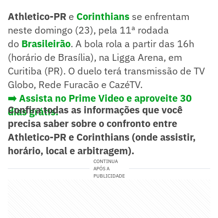
Athletico-PR
e
Corinthians
se enfrentam
neste domingo (23), pela 11ª rodada
do
Brasileirão
. A bola rola a partir das 16h
(horário de Brasília), na Ligga Arena, em
Curitiba (PR). O duelo terá transmissão de TV
Globo, Rede Furacão e CazéTV.
➡️ Assista no Prime Video e aproveite 30
Confira todas as informações que você
dias grátis!
precisa saber sobre o confronto entre
Athletico-PR e
Corinthians
(onde assistir,
horário, local e arbitragem).
CONTINUA
APÓS A
PUBLICIDADE