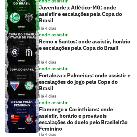
onde assistir
Juventude x Atlético-MG: onde
assistir e escalações pela Copa do
Brasil
Há 4 dias
onde assistir
Remo x Santos: onde assistir, horário
e escalações pela Copa do Brasil
Há 4 dias
onde assistir
Fortaleza x Palmeiras: onde assistir e
escalações do jogo pela Copa do
Brasil
Há 4 dias
onde assistir
Flamengo x Corinthians: onde
assistir, horário e prováveis
escalações do duelo pelo Brasileirão
Feminino
Há 4 dias