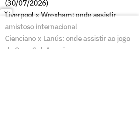
(30/07/2026)
Liverpool x Wrexham: onde assistir
amistoso internacional
Cienciano x Lanús: onde assistir ao jogo
da Copa Sul-Americana
RB Bragantino x Sporting Cristal: onde
assistir ao jogo da Copa Sul-Americana
Mirassol x Remo: onde assistir e
escalações pelo Campeonato Brasileiro
Vasco x Ind. Medellín: onde assistir e
prováveis escalações do jogo pela Sul-
Americana