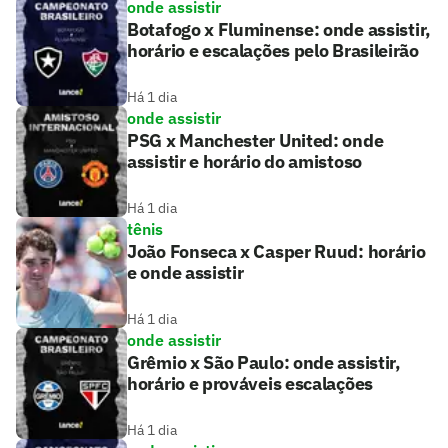
onde assistir
Botafogo x Fluminense: onde assistir,
horário e escalações pelo Brasileirão
Há 1 dia
onde assistir
PSG x Manchester United: onde
assistir e horário do amistoso
Há 1 dia
tênis
João Fonseca x Casper Ruud: horário
e onde assistir
Há 1 dia
onde assistir
Grêmio x São Paulo: onde assistir,
horário e prováveis escalações
Há 1 dia