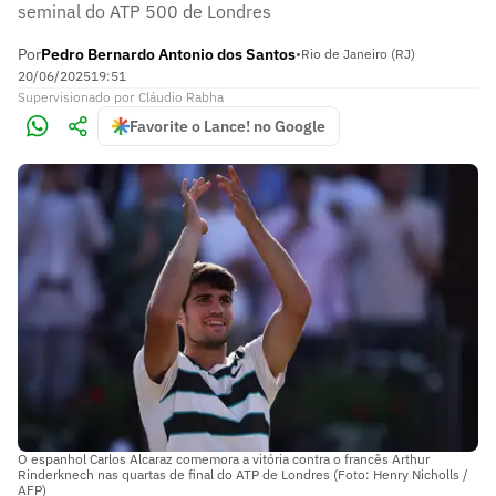
seminal do ATP 500 de Londres
Por
Pedro Bernardo Antonio dos Santos
•
Rio de Janeiro (RJ)
20/06/2025
19:51
Supervisionado
por
Cláudio Rabha
Favorite o Lance! no Google
O espanhol Carlos Alcaraz comemora a vitória contra o francês Arthur
Rinderknech nas quartas de final do ATP de Londres (Foto: Henry Nicholls /
AFP)