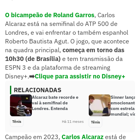
O bicampeão de Roland Garros
, Carlos
Alcaraz está na semifinal do ATP 500 de
Londres, e vai enfrentar o também espanhol
Roberto Bautista Agut. O jogo, que acontece
na quadra principal,
começa em torno das
10h30 (de Brasília)
e tem transmissão da
ESPN 3 e da plataforma de streaming
Disney+.
➡️
Clique para assistir no Disney+
RELACIONADAS
Alcaraz bate recorde e
Sinner lança
vai à semifinal de
emocionante p
Londres. Entenda
com estrela d
mundial; víde
Tênis
Há 11 meses
Tênis
Campeão em 2023,
Carlos Alcaraz
está de