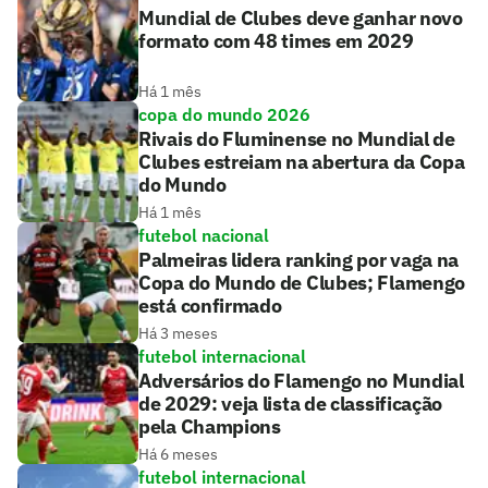
Mundial de Clubes deve ganhar novo
formato com 48 times em 2029
Há 1 mês
copa do mundo 2026
Rivais do Fluminense no Mundial de
Clubes estreiam na abertura da Copa
do Mundo
Há 1 mês
futebol nacional
Palmeiras lidera ranking por vaga na
Copa do Mundo de Clubes; Flamengo
está confirmado
Há 3 meses
futebol internacional
Adversários do Flamengo no Mundial
de 2029: veja lista de classificação
pela Champions
Há 6 meses
futebol internacional