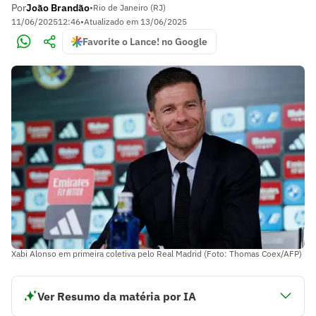
Por
João Brandão
•
Rio de Janeiro (RJ)
11/06/2025
12:46
•
Atualizado em
13/06/2025
Favorite o Lance! no Google
Xabi Alonso em primeira coletiva pelo Real Madrid (Foto: Thomas Coex/AFP)
Ver Resumo da matéria por IA
Real Madrid divulgou lista de jogadores para o Mundial de