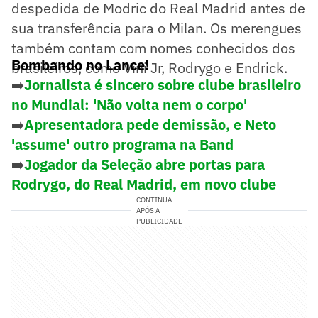
despedida de Modric do Real Madrid antes de
sua transferência para o Milan. Os merengues
também contam com nomes conhecidos dos
Bombando no Lance!
brasileiros, como Vini Jr, Rodrygo e Endrick.
➡️
Jornalista é sincero sobre clube brasileiro
no Mundial: 'Não volta nem o corpo'
➡️
Apresentadora pede demissão, e Neto
'assume' outro programa na Band
➡️
Jogador da Seleção abre portas para
Rodrygo, do Real Madrid, em novo clube
CONTINUA
APÓS A
PUBLICIDADE