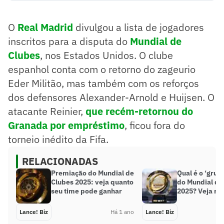
Clubes nos EUA.
Retorno de Eder Militão e novos reforços, incluindo
O
Real Madrid
divulgou a lista de jogadores
Alexander-Arnold.
Atacante Reinier não foi inscrito no torneio.
inscritos para a disputa do
Mundial de
Despedida de Modric antes da transferência para o Milan.
Clubes
, nos Estados Unidos. O clube
Real Madrid começa sua participação contra Al-Hilal no dia
espanhol conta com o retorno do zageurio
18 de junho.
Resumo supervisionado pelo jornalista!
Eder Militão, mas também com os reforços
dos defensores Alexander-Arnold e Huijsen. O
atacante Reinier,
que recém-retornou do
Granada por empréstimo
, ficou fora do
torneio inédito da Fifa.
RELACIONADAS
Premiação do Mundial de
Qual é o ‘grup
Clubes 2025: veja quanto
do Mundial de
seu time pode ganhar
2025? Veja ra
Lance! Biz
Há 1 ano
Lance! Biz