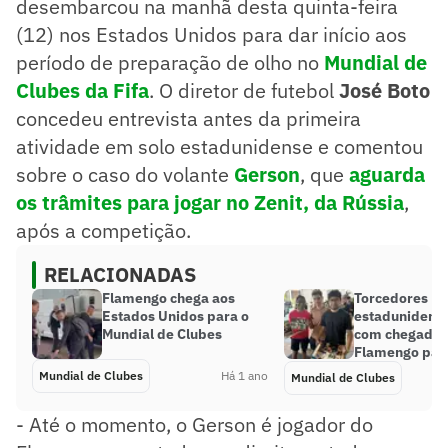
desembarcou na manhã desta quinta-feira
(12) nos Estados Unidos para dar início aos
período de preparação de olho no
Mundial de
Clubes da Fifa
. O diretor de futebol
José Boto
concedeu entrevista antes da primeira
atividade em solo estadunidense e comentou
sobre o caso do volante
Gerson
, que
aguarda
os trâmites para jogar no Zenit, da Rússia
,
após a competição.
RELACIONADAS
Flamengo chega aos
Torcedores
Estados Unidos para o
estadunidens
Mundial de Clubes
com chegada 
Flamengo para
Mundial de Clubes
Há 1 ano
Mundial de Clubes
- Até o momento, o Gerson é jogador do