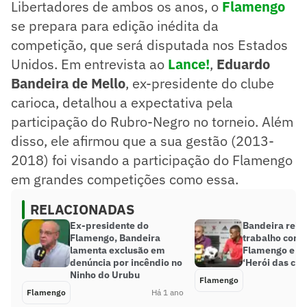
Libertadores de ambos os anos, o
Flamengo
se prepara para edição inédita da
competição, que será disputada nos Estados
Unidos. Em entrevista ao
Lance!
,
Eduardo
Bandeira de Mello
, ex-presidente do clube
carioca, detalhou a expectativa pela
participação do Rubro-Negro no torneio. Além
disso, ele afirmou que a sua gestão (2013-
2018) foi visando a participação do Flamengo
em grandes competições como essa.
RELACIONADAS
Ex-presidente do
Bandeira rel
Flamengo, Bandeira
trabalho com V
lamenta exclusão em
Flamengo e cla
denúncia por incêndio no
‘Herói das cri
Ninho do Urubu
Flamengo
Flamengo
Há 1 ano