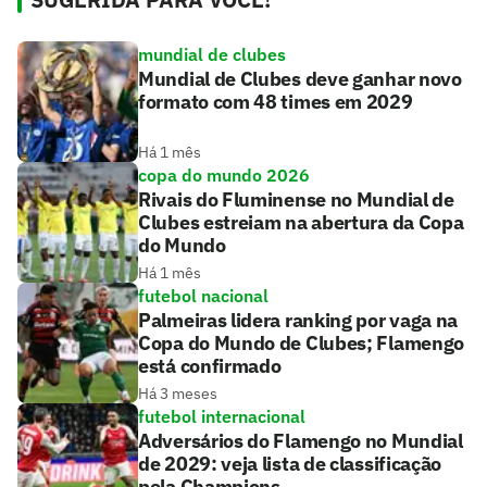
mundial de clubes
Mundial de Clubes deve ganhar novo
formato com 48 times em 2029
Há 1 mês
copa do mundo 2026
Rivais do Fluminense no Mundial de
Clubes estreiam na abertura da Copa
do Mundo
Há 1 mês
futebol nacional
Palmeiras lidera ranking por vaga na
Copa do Mundo de Clubes; Flamengo
está confirmado
Há 3 meses
futebol internacional
Adversários do Flamengo no Mundial
de 2029: veja lista de classificação
pela Champions