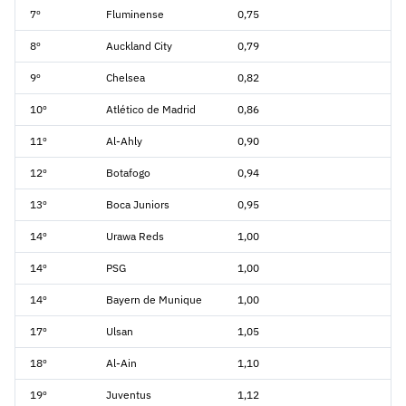
7º
Fluminense
0,75
8º
Auckland City
0,79
9º
Chelsea
0,82
10º
Atlético de Madrid
0,86
11º
Al-Ahly
0,90
12º
Botafogo
0,94
13º
Boca Juniors
0,95
14º
Urawa Reds
1,00
14º
PSG
1,00
14º
Bayern de Munique
1,00
17º
Ulsan
1,05
18º
Al-Ain
1,10
19º
Juventus
1,12