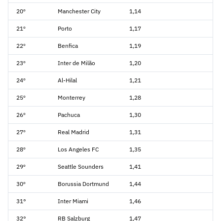
20º
Manchester City
1,14
21º
Porto
1,17
22º
Benfica
1,19
23º
Inter de Milão
1,20
24º
Al-Hilal
1,21
25º
Monterrey
1,28
26º
Pachuca
1,30
27º
Real Madrid
1,31
28º
Los Angeles FC
1,35
29º
Seattle Sounders
1,41
30º
Borussia Dortmund
1,44
31°
Inter Miami
1,46
32°
RB Salzburg
1,47