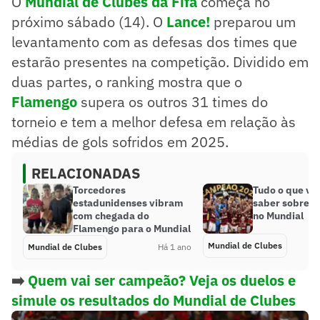
O
Mundial de Clubes da Fifa
começa no
próximo sábado (14). O
Lance!
preparou um
levantamento com as defesas dos times que
estarão presentes na competição. Dividido em
duas partes, o ranking mostra que o
Flamengo
supera os outros 31 times do
torneio e tem a melhor defesa em relação às
médias de gols sofridos em 2025.
RELACIONADAS
Torcedores
Tudo o que vo
estadunidenses vibram
saber sobre o
com chegada do
no Mundial
Flamengo para o Mundial
Mundial de Clubes
Mundial de Clubes
Há 1 ano
➡️
Quem vai ser campeão? Veja os duelos e
simule os resultados do Mundial de Clubes