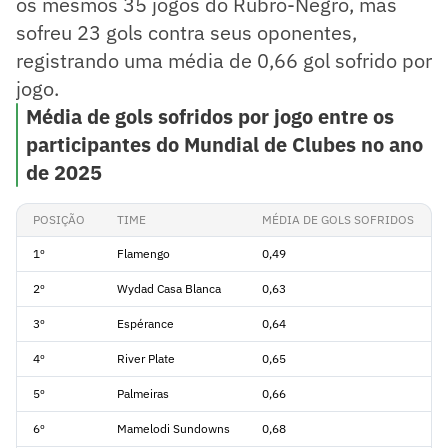
os mesmos 35 jogos do Rubro-Negro, mas
sofreu 23 gols contra seus oponentes,
registrando uma média de 0,66 gol sofrido por
jogo.
Média de gols sofridos por jogo entre os
participantes do Mundial de Clubes no ano
de 2025
POSIÇÃO
TIME
MÉDIA DE GOLS SOFRIDOS
1º
Flamengo
0,49
2º
Wydad Casa Blanca
0,63
3º
Espérance
0,64
4º
River Plate
0,65
5º
Palmeiras
0,66
6º
Mamelodi Sundowns
0,68