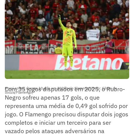
Com 35 jogos disputados em 2025, o Rubro-
Rossi sofreu apenas 10 gols em 2025 pelo Flamengo (Foto: Gilvan de
Souza/Flamengo)
Negro sofreu apenas 17 gols, o que
representa uma média de 0,49 gol sofrido por
jogo. O Flamengo precisou disputar dois jogos
completos e iniciar um terceiro para ser
vazado pelos ataques adversários na