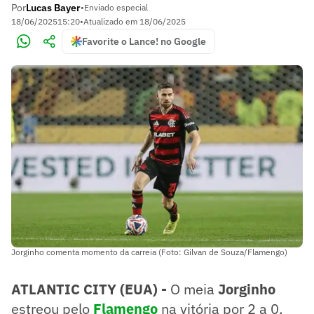
Por
Lucas Bayer
•
Enviado especial
18/06/2025
15:20
•
Atualizado em
18/06/2025
Favorite o Lance! no Google
Jorginho comenta momento da carreia (Foto: Gilvan de Souza/Flamengo)
ATLANTIC CITY (EUA) -
O meia
Jorginho
estreou pelo
Flamengo
na vitória por 2 a 0,