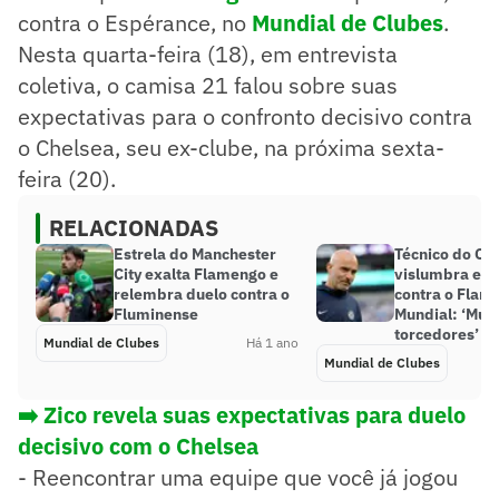
contra o Espérance, no
Mundial de Clubes
.
Nesta quarta-feira (18), em entrevista
coletiva, o camisa 21 falou sobre suas
expectativas para o confronto decisivo contra
o Chelsea, seu ex-clube, na próxima sexta-
feira (20).
RELACIONADAS
Estrela do Manchester
Técnico do Ch
City exalta Flamengo e
vislumbra est
relembra duelo contra o
contra o Flam
Fluminense
Mundial: ‘Muit
torcedores’
Mundial de Clubes
Há 1 ano
Mundial de Clubes
➡️ Zico revela suas expectativas para duelo
decisivo com o Chelsea
- Reencontrar uma equipe que você já jogou