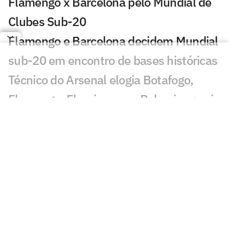
Flamengo x Barcelona pelo Mundial de
Clubes Sub-20
Flamengo e Barcelona decidem Mundial
sub-20 em encontro de bases históricas
Técnico do Arsenal elogia Botafogo,
Flamengo, Fluminense e Palmeiras; veja
José Mourinho revela ter torcido para
brasileiro no Mundial
Coritiba acerta com atacante que
disputou o Mundial de Clubes
Jornal europeu crava crise de time após
o Mundial de Clubes: 'O pior da história'